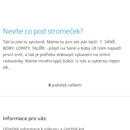
Nevíte co pod stromeček?
Tak to jste tu správně. Máme tu pro vás pár tipů! 1. SÁNĚ,
BOBY, LOPATY, TALÍŘE - přejít na Sáně a boby Už nám napadl
první sníh, a tak je potřeba dokoupit vybavení na zimní
radovánky. Máme mnoho typů bobů. U nás si vyberou nejen
dě...
8
položek celkem
O
v
l
Z
á
á
d
p
a
a
Informace pro vás
c
t
í
Důležité informace k nákupu a údržbě kol