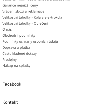
í
p
Garance nejnižší ceny
r
v
Vrácení zboží a reklamace
k
Velikostní tabulky - Kola a elektrokola
y
Velikostní tabulky - Oblečení
v
ý
O nás
p
Obchodní podmínky
i
Podmínky ochrany osobních údajů
s
u
Doprava a platba
Často kladené dotazy
Prodejny
Nákup na splátky
Facebook
Kontakt