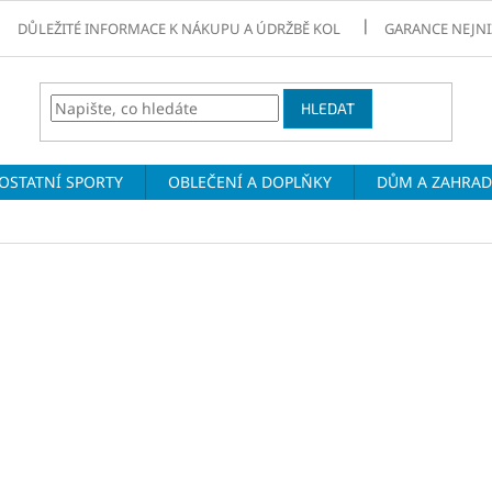
DŮLEŽITÉ INFORMACE K NÁKUPU A ÚDRŽBĚ KOL
GARANCE NEJNI
HLEDAT
OSTATNÍ SPORTY
OBLEČENÍ A DOPLŇKY
DŮM A ZAHRA