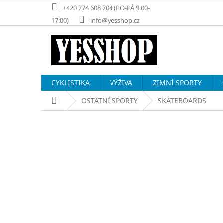
Přejít
+420 774 608 704 (PO-PÁ 9:00-
na
17:00)
info@yesshop.cz
obsah
CYKLISTIKA
VÝŽIVA
ZIMNÍ SPORTY
Domů
OSTATNÍ SPORTY
SKATEBOARDS