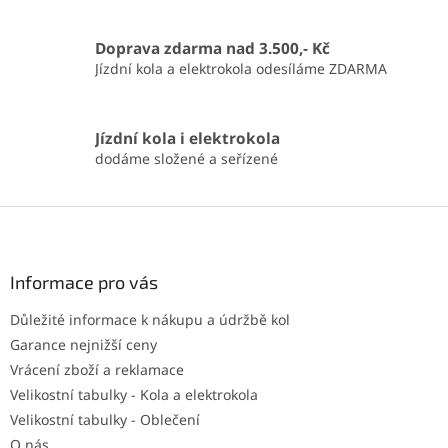
Doprava zdarma nad 3.500,- Kč
Jízdní kola a elektrokola odesíláme ZDARMA
Jízdní kola i elektrokola
dodáme složené a seřízené
Z
á
p
a
Informace pro vás
t
Důležité informace k nákupu a údržbě kol
í
Garance nejnižší ceny
Vrácení zboží a reklamace
Velikostní tabulky - Kola a elektrokola
Velikostní tabulky - Oblečení
O nás