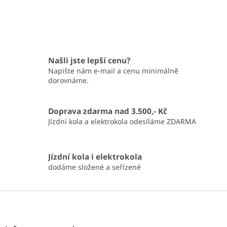
Našli jste lepší cenu?
Napište nám e-mail a cenu minimálně
dorovnáme.
Doprava zdarma nad 3.500,- Kč
Jízdní kola a elektrokola odesíláme ZDARMA
Jízdní kola i elektrokola
dodáme složené a seřízené
Z
á
p