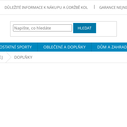
DŮLEŽITÉ INFORMACE K NÁKUPU A ÚDRŽBĚ KOL
GARANCE NEJNI
HLEDAT
OSTATNÍ SPORTY
OBLEČENÍ A DOPLŇKY
DŮM A ZAHRA
EJ
DOPLŇKY