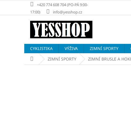
Přejít
+420 774 608 704 (PO-PÁ 9:00-
na
17:00)
info@yesshop.cz
obsah
CYKLISTIKA
VÝŽIVA
ZIMNÍ SPORTY
Domů
ZIMNÍ SPORTY
ZIMNÍ BRUSLE A HOK