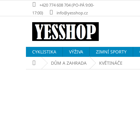
Přejít
+420 774 608 704 (PO-PÁ 9:00-
na
17:00)
info@yesshop.cz
obsah
CYKLISTIKA
VÝŽIVA
ZIMNÍ SPORTY
Domů
DŮM A ZAHRADA
KVĚTINÁČE