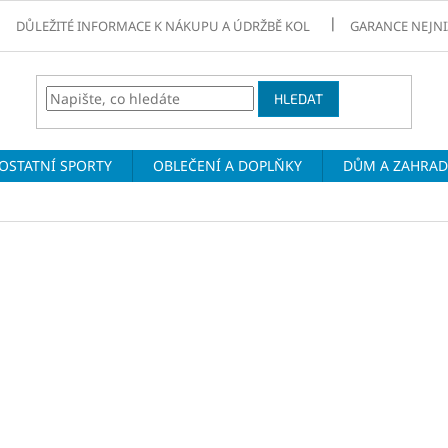
DŮLEŽITÉ INFORMACE K NÁKUPU A ÚDRŽBĚ KOL
GARANCE NEJNI
HLEDAT
OSTATNÍ SPORTY
OBLEČENÍ A DOPLŇKY
DŮM A ZAHRA