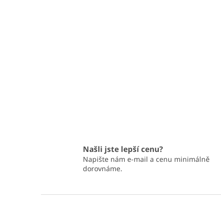
Našli jste lepší cenu?
Napište nám e-mail a cenu minimálně
dorovnáme.
Z
á