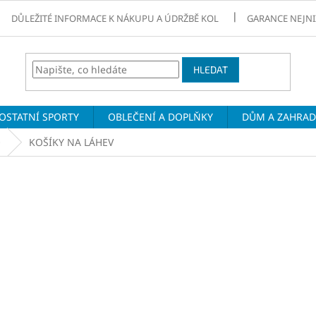
DŮLEŽITÉ INFORMACE K NÁKUPU A ÚDRŽBĚ KOL
GARANCE NEJNI
HLEDAT
OSTATNÍ SPORTY
OBLEČENÍ A DOPLŇKY
DŮM A ZAHRA
O
KOŠÍKY NA LÁHEV