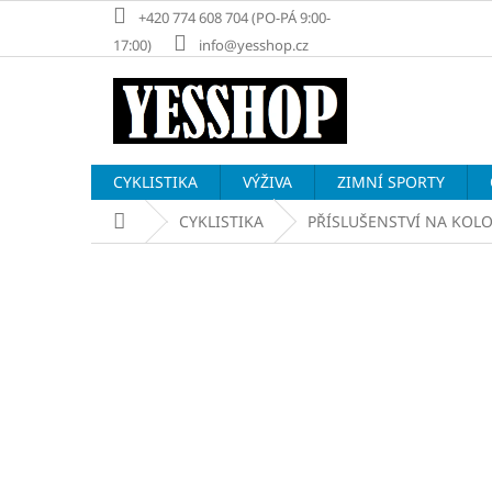
Přejít
+420 774 608 704 (PO-PÁ 9:00-
na
17:00)
info@yesshop.cz
obsah
CYKLISTIKA
VÝŽIVA
ZIMNÍ SPORTY
Domů
CYKLISTIKA
PŘÍSLUŠENSTVÍ NA KOL