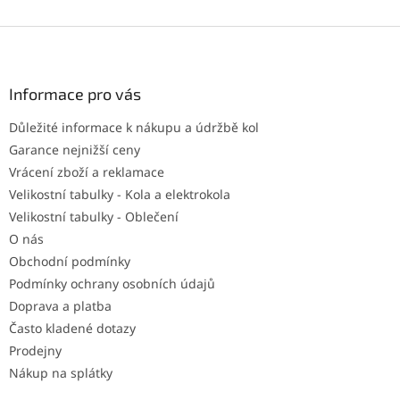
Z
á
p
a
Informace pro vás
t
Důležité informace k nákupu a údržbě kol
í
Garance nejnižší ceny
Vrácení zboží a reklamace
Velikostní tabulky - Kola a elektrokola
Velikostní tabulky - Oblečení
O nás
Obchodní podmínky
Podmínky ochrany osobních údajů
Doprava a platba
Často kladené dotazy
Prodejny
Nákup na splátky