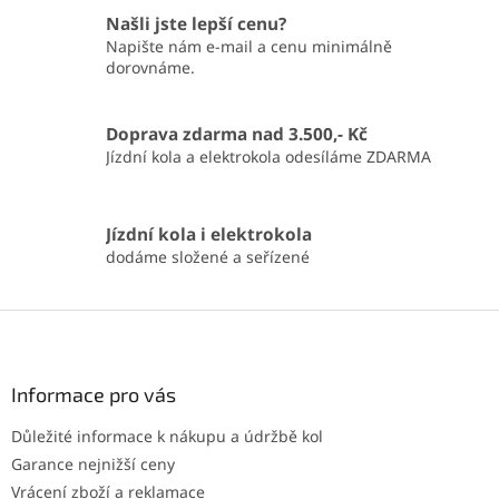
Našli jste lepší cenu?
Napište nám e-mail a cenu minimálně
dorovnáme.
Doprava zdarma nad 3.500,- Kč
Jízdní kola a elektrokola odesíláme ZDARMA
Jízdní kola i elektrokola
dodáme složené a seřízené
Z
á
p
a
Informace pro vás
t
Důležité informace k nákupu a údržbě kol
í
Garance nejnižší ceny
Vrácení zboží a reklamace