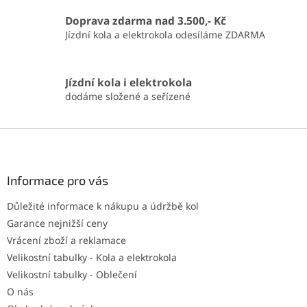
Doprava zdarma nad 3.500,- Kč
Jízdní kola a elektrokola odesíláme ZDARMA
Jízdní kola i elektrokola
dodáme složené a seřízené
Z
á
p
a
Informace pro vás
t
Důležité informace k nákupu a údržbě kol
í
Garance nejnižší ceny
Vrácení zboží a reklamace
Velikostní tabulky - Kola a elektrokola
Velikostní tabulky - Oblečení
O nás