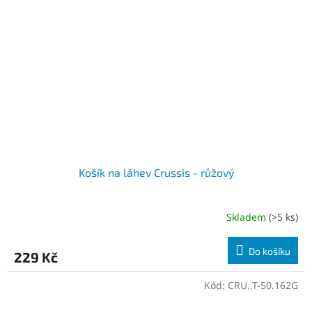
Košík na láhev Crussis - růžový
Skladem
(>5 ks)
Průměrné
hodnocení
produktu
Do košíku
229 Kč
je
5,0
z
Kód:
CRU..T-50.162G
5
hvězdiček.