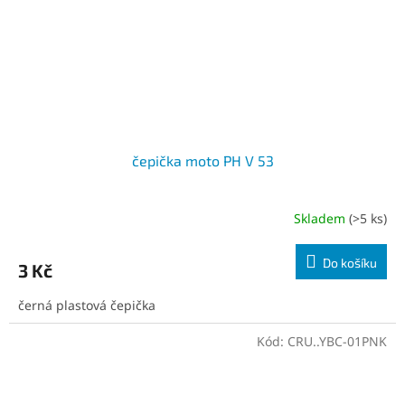
čepička moto PH V 53
Skladem
(>5 ks)
Do košíku
3 Kč
černá plastová čepička
Kód:
CRU..YBC-01PNK