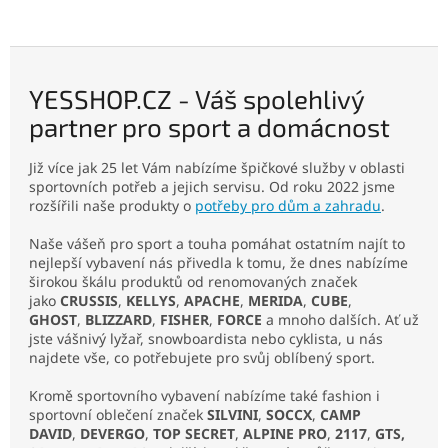
YESSHOP.CZ - Váš spolehlivý
partner pro sport a domácnost
Již více jak 25 let Vám nabízíme špičkové služby v oblasti
sportovních potřeb a jejich servisu. Od roku 2022 jsme
rozšířili naše produkty o
potřeby pro dům a zahradu
.
Naše vášeň pro sport a touha pomáhat ostatním najít to
nejlepší vybavení nás přivedla k tomu, že dnes nabízíme
širokou škálu produktů od renomovaných značek
jako
CRUSSIS
,
KELLYS
,
APACHE
,
MERIDA
,
CUBE
,
GHOST
,
BLIZZARD
,
FISHER
,
FORCE
a mnoho dalších. Ať už
jste vášnivý lyžař, snowboardista nebo cyklista, u nás
najdete vše, co potřebujete pro svůj oblíbený sport.
Kromě sportovního vybavení nabízíme také fashion i
sportovní oblečení značek
SILVINI
,
SOCCX
,
CAMP
DAVID
,
DEVERGO
,
TOP SECRET
,
ALPINE PRO
,
2117
,
GTS,