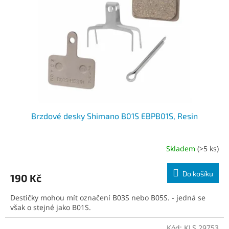
á
c
n
o
s
t
Brzdové desky Shimano B01S EBPB01S, Resin
Skladem
(>5 ks)
Průměrné
hodnocení
produktu
Do košíku
190 Kč
je
5,0
Destičky mohou mít označení B03S nebo B05S. - jedná se
z
však o stejné jako B01S.
5
hvězdiček.
Kód:
KLS.29753