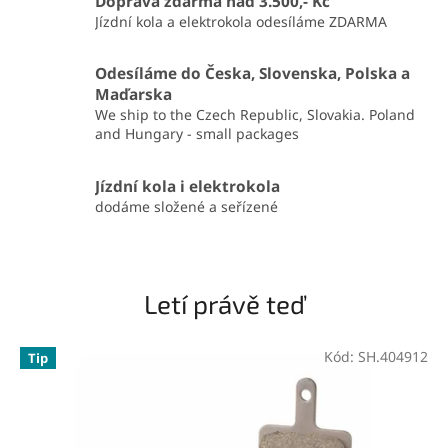
Doprava zdarma nad 3.500,- Kč
t
Jízdní kola a elektrokola odesíláme ZDARMA
n
e
Odesíláme do Česka, Slovenska, Polska a
Maďarska
r
We ship to the Czech Republic, Slovakia. Poland
p
and Hungary - small packages
r
o
Jízdní kola i elektrokola
dodáme složené a seřízené
s
p
o
r
Letí právě teď
t
a
Kód:
SH.404912
Tip
d
o
m