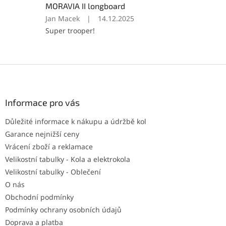
z
MORAVIA II longboard
5
Hodnocení
Jan Macek
|
14.12.2025
hvězdiček.
produktu
Super trooper!
je
5
z
5
Z
hvězdiček.
á
p
a
Informace pro vás
t
Důležité informace k nákupu a údržbě kol
í
Garance nejnižší ceny
Vrácení zboží a reklamace
Velikostní tabulky - Kola a elektrokola
Velikostní tabulky - Oblečení
O nás
Obchodní podmínky
Podmínky ochrany osobních údajů
Doprava a platba