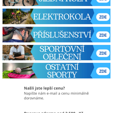
V
á
š
s
p
o
l
e
h
l
i
v
ý
Našli jste lepší cenu?
Napište nám e-mail a cenu minimálně
p
dorovnáme.
a
r