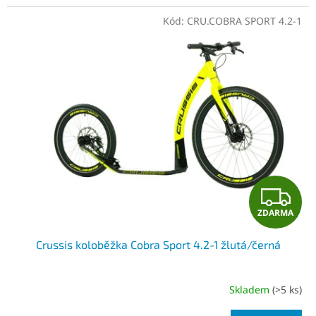
Kód:
CRU.COBRA SPORT 4.2-1
Z
ZDARMA
D
Crussis koloběžka Cobra Sport 4.2-1 žlutá/černá
A
R
Skladem
(>5 ks)
M