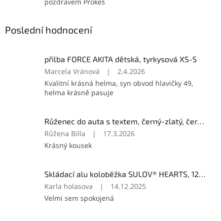
pozdravem Prokeš
Poslední hodnocení
přilba FORCE AKITA dětská, tyrkysová XS-S
Hodnocení
Marcela Vránová
|
2.4.2026
produktu
Kvalitní krásná helma, syn obvod hlavičky 49,
je
helma krásně pasuje
5
z
5
Růženec do auta s textem, černý-zlatý, černý kříž
hvězdiček.
Hodnocení
Růžena Billa
|
17.3.2026
produktu
Krásný kousek
je
5
z
Skládací alu koloběžka SULOV® HEARTS, 120mm
5
Hodnocení
Karla holasova
|
14.12.2025
hvězdiček.
produktu
Velmi sem spokojená
je
5