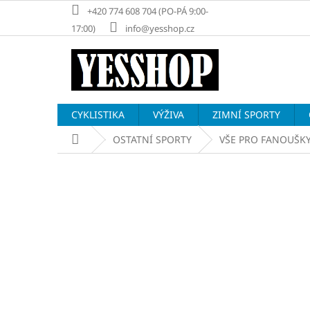
Přejít
+420 774 608 704 (PO-PÁ 9:00-
na
17:00)
info@yesshop.cz
obsah
CYKLISTIKA
VÝŽIVA
ZIMNÍ SPORTY
Domů
OSTATNÍ SPORTY
VŠE PRO FANOUŠK