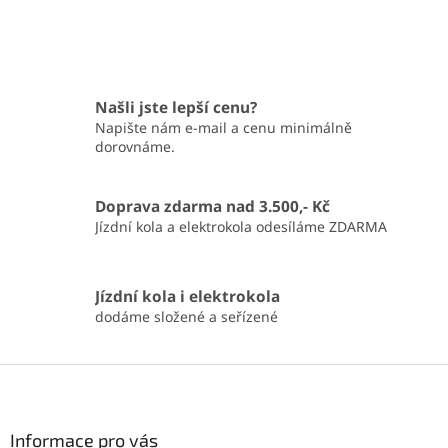
Našli jste lepší cenu?
Napište nám e-mail a cenu minimálně
dorovnáme.
Doprava zdarma nad 3.500,- Kč
Jízdní kola a elektrokola odesíláme ZDARMA
Jízdní kola i elektrokola
dodáme složené a seřízené
Z
á
p
a
Informace pro vás