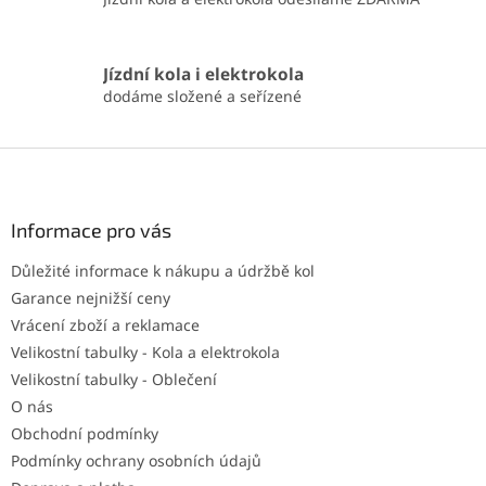
Jízdní kola i elektrokola
dodáme složené a seřízené
Z
á
p
a
Informace pro vás
t
Důležité informace k nákupu a údržbě kol
í
Garance nejnižší ceny
Vrácení zboží a reklamace
Velikostní tabulky - Kola a elektrokola
Velikostní tabulky - Oblečení
O nás
Obchodní podmínky
Podmínky ochrany osobních údajů