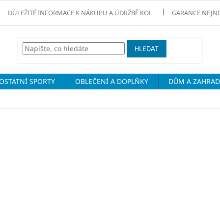
DŮLEŽITÉ INFORMACE K NÁKUPU A ÚDRŽBĚ KOL
GARANCE NEJNI
HLEDAT
OSTATNÍ SPORTY
OBLEČENÍ A DOPLŇKY
DŮM A ZAHRA