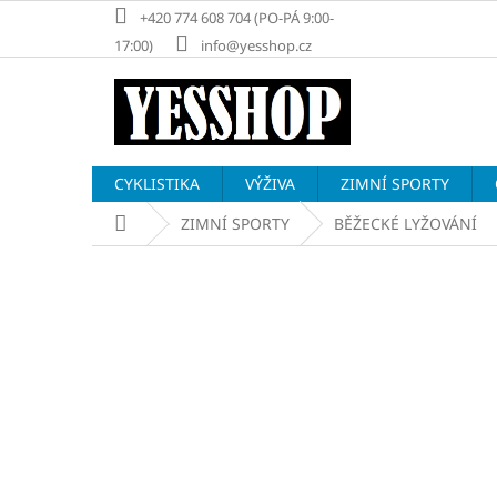
Přejít
+420 774 608 704 (PO-PÁ 9:00-
na
17:00)
info@yesshop.cz
obsah
CYKLISTIKA
VÝŽIVA
ZIMNÍ SPORTY
Domů
ZIMNÍ SPORTY
BĚŽECKÉ LYŽOVÁNÍ