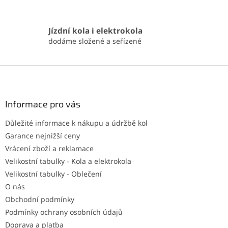
Jízdní kola i elektrokola
dodáme složené a seřízené
Z
á
p
a
Informace pro vás
t
Důležité informace k nákupu a údržbě kol
í
Garance nejnižší ceny
Vrácení zboží a reklamace
Velikostní tabulky - Kola a elektrokola
Velikostní tabulky - Oblečení
O nás
Obchodní podmínky
Podmínky ochrany osobních údajů
Doprava a platba