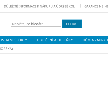
DŮLEŽITÉ INFORMACE K NÁKUPU A ÚDRŽBĚ KOL
GARANCE NEJNI
HLEDAT
OSTATNÍ SPORTY
OBLEČENÍ A DOPLŇKY
DŮM A ZAHRA
HORSKÁ)