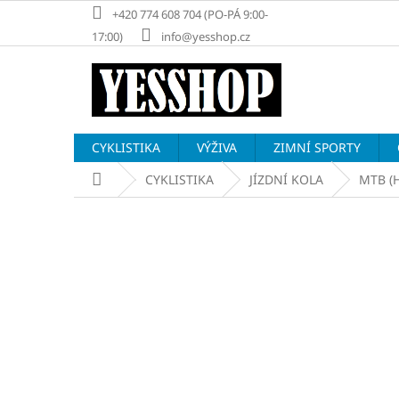
Přejít
+420 774 608 704 (PO-PÁ 9:00-
na
17:00)
info@yesshop.cz
obsah
CYKLISTIKA
VÝŽIVA
ZIMNÍ SPORTY
Domů
CYKLISTIKA
JÍZDNÍ KOLA
MTB (