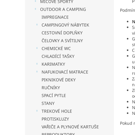
p
MÍČOVÉ SPORTY
OUTDOOR A CAMPING
Podmí
IMPREGNACE
N
CAMPINGOVÝ NÁBYTEK
S
CESTOVNÍ DOPLŇKY
v
G
ČELOVKY A SVÍTILNY
s
CHEMICKÉ WC
C
G
CHLADÍCÍ TAŠKY
u
KARIMATKY
N
NAFUKOVACÍ MATRACE
r
Z
PIKNIKOVÉ DEKY
n
RUČNÍKY
Z
SPACÍ PYTLE
o
N
STANY
N
TREKOVÉ HOLE
N
PROTISKLUZY
Pokud m
VAŘIČE A PLYNOVÉ KARTUŠE
REPRODUKTORY