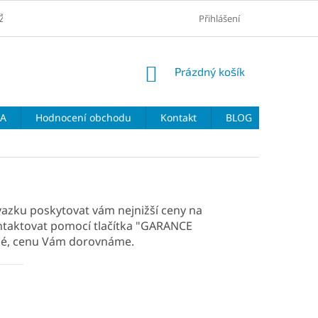
ŽŠÍ CENY
VRÁCENÍ ZBOŽÍ A REKLAMACE
Přihlášení
VELIKOSTNÍ TABULKY 
NÁKUPNÍ
Prázdný košík
KOŠÍK
DA
Hodnocení obchodu
Kontakt
BLOG
ávazku poskytovat vám nejnižší ceny na
ontaktovat pomocí tlačítka "GARANCE
žné, cenu Vám dorovnáme.