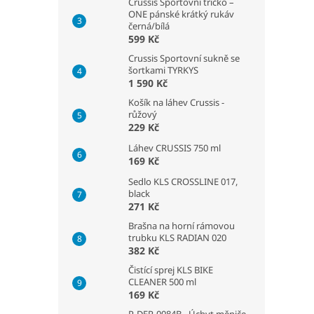
Crussis Sportovní tričko –
ONE pánské krátký rukáv
černá/bílá
599 Kč
Crussis Sportovní sukně se
šortkami TYRKYS
1 590 Kč
Košík na láhev Crussis -
růžový
229 Kč
Láhev CRUSSIS 750 ml
169 Kč
Sedlo KLS CROSSLINE 017,
black
271 Kč
Brašna na horní rámovou
trubku KLS RADIAN 020
382 Kč
Čistící sprej KLS BIKE
CLEANER 500 ml
169 Kč