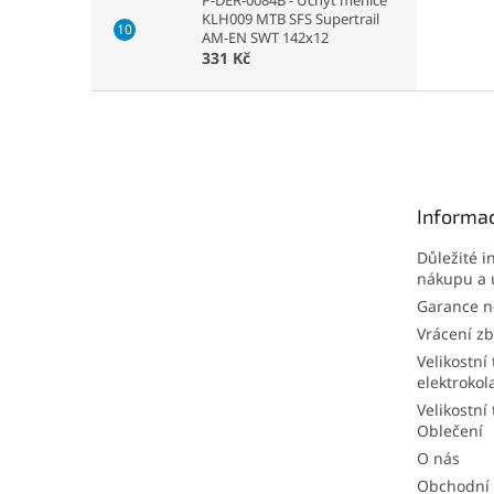
P-DER-0084B - Úchyt měniče
KLH009 MTB SFS Supertrail
AM-EN SWT 142x12
331 Kč
Z
á
p
a
t
Informac
í
Důležité i
nákupu a 
Garance ne
Vrácení zb
Velikostní 
elektrokol
Velikostní 
Oblečení
O nás
Obchodní