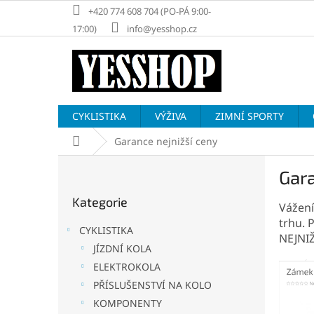
Přejít
+420 774 608 704 (PO-PÁ 9:00-
na
17:00)
info@yesshop.cz
obsah
CYKLISTIKA
VÝŽIVA
ZIMNÍ SPORTY
Domů
Garance nejnižší ceny
P
Gara
o
Přeskočit
s
Kategorie
kategorie
Vážení
t
trhu. 
r
CYKLISTIKA
NEJNIŽ
a
JÍZDNÍ KOLA
n
ELEKTROKOLA
n
í
PŘÍSLUŠENSTVÍ NA KOLO
p
KOMPONENTY