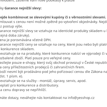
řevodem, zašleme Vám nové podklady k platbě
nky
Garance nejnižší slevy:
ejde kombinovat se slevovými kupóny či s věrnostními slevami.
mlouvat s cenou není možné zpětně po vytvoření objednávky. Nejdří
iz postup výše.
arance nejnižší slevy se vztahuje na identické produkty skladem u 
tejná doba záruky).
ena je porovnávána včetně DPH.
arance nejnižší ceny se vztahuje na ceny, které jsou nebo byli pla
 konkurence skladem.
evztahuje se na produkty, které konkurence nabízí ve výprodeji či v
ozbalené zboží. Platí pouze pro veřejné ceny.
asílejte pouze e-shopy, který svůj obchod provozují v České republ
a ceny příležitostních prodejců či zahraničních firem.
boží nesmí být prodáváno pod jeho pořizovací cenou dle Zákona n
dst. 1 písm. e).
evztahuje se na služby - montáž, úpravy, servis, apod.
eplatí pro konkurence a distributory.
a cenu dopravy se nepřihlíží.
áte dotazy, neváhejte nás kontaktovat na info@yesshop.cz