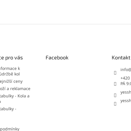
e pro vás
Facebook
Kontakt
nformace k
info
údržbě kol
+420 
jnižší ceny
PÁ 9:
oží a reklamace
yessh
tabulky - Kola a
yessh
a
tabulky -
 podmínky