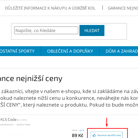
DŮLEŽITÉ INFORMACE K NÁKUPU A ÚDRŽBĚ KOL
GARANCE NEJNI
HLEDAT
OSTATNÍ SPORTY
OBLEČENÍ A DOPLŇKY
DŮM A ZAHRA
nce nejnižší ceny
 zákazníci, vítejte v našem e-shopu, kde si zakládáme na z
Pokud naleznete nižší cenu u konkurence, neváhejte nás k
ŠÍ CENY", který naleznete u produktu. Pokud to bude mo