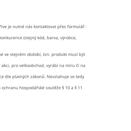
ve je nutné nás kontaktovat přes formulář -
konkurence (stejný kód, barva, výrobce,
tné ve stejném období, tzn. produkt musí být
 akci, pro velkoobchod, vyrábí na míru či na
ice dle platných zákonů. Nevztahuje se tedy
a ochranu hospodářské soutěže § 10 a § 11