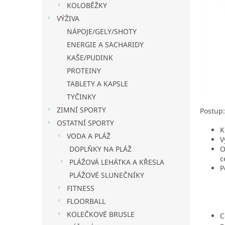
a
KOLOBĚŽKY
n
VÝŽIVA
e
NÁPOJE/GELY/SHOTY
l
ENERGIE A SACHARIDY
KAŠE/PUDINK
PROTEINY
TABLETY A KAPSLE
TYČINKY
ZIMNÍ SPORTY
Postup:
OSTATNÍ SPORTY
K
VODA A PLÁŽ
V
O
DOPLŇKY NA PLÁŽ
c
PLÁŽOVÁ LEHÁTKA A KŘESLA
P
PLÁŽOVÉ SLUNEČNÍKY
FITNESS
FLOORBALL
KOLEČKOVÉ BRUSLE
C