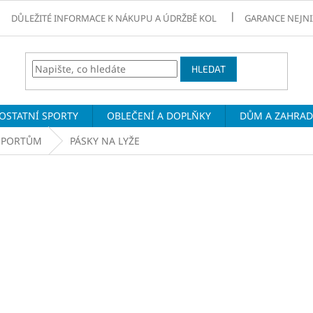
DŮLEŽITÉ INFORMACE K NÁKUPU A ÚDRŽBĚ KOL
GARANCE NEJNI
HLEDAT
OSTATNÍ SPORTY
OBLEČENÍ A DOPLŇKY
DŮM A ZAHRA
SPORTŮM
PÁSKY NA LYŽE