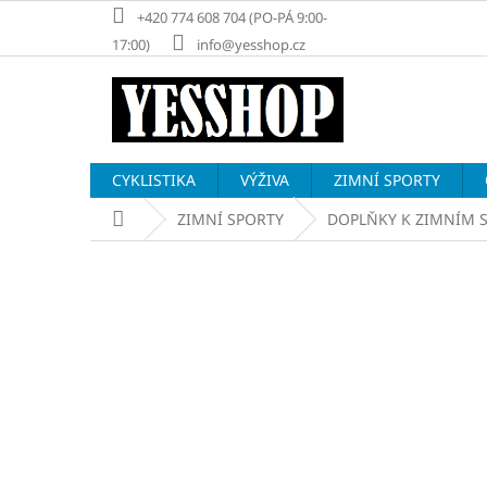
Přejít
+420 774 608 704 (PO-PÁ 9:00-
na
17:00)
info@yesshop.cz
obsah
CYKLISTIKA
VÝŽIVA
ZIMNÍ SPORTY
Domů
ZIMNÍ SPORTY
DOPLŇKY K ZIMNÍM 