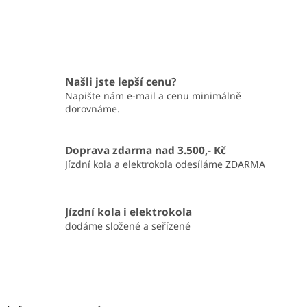
Našli jste lepší cenu?
Napište nám e-mail a cenu minimálně
dorovnáme.
Doprava zdarma nad 3.500,- Kč
Jízdní kola a elektrokola odesíláme ZDARMA
Jízdní kola i elektrokola
dodáme složené a seřízené
Z
á
p