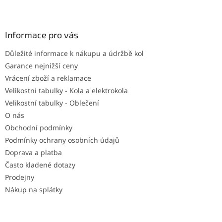
Z
á
p
a
Informace pro vás
t
Důležité informace k nákupu a údržbě kol
í
Garance nejnižší ceny
Vrácení zboží a reklamace
Velikostní tabulky - Kola a elektrokola
Velikostní tabulky - Oblečení
O nás
Obchodní podmínky
Podmínky ochrany osobních údajů
Doprava a platba
Často kladené dotazy
Prodejny
Nákup na splátky