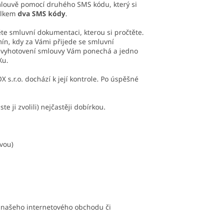
mlouvě pomocí druhého SMS kódu, který si
celkem
dva SMS kódy
.
te smluvní dokumentaci, kterou si pročtěte.
ín, kdy za Vámi přijede se smluvní
o vyhotovení smlouvy Vám ponechá a jedno
Xu.
s.r.o. dochází k její kontrole. Po úspěšné
ji zvolili) nejčastěji dobírkou.
vou)
ík našeho internetového obchodu či