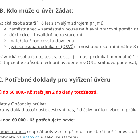
Kdo může o úvěr žádat:
yzická osoba starší 18 let s trvalým zdrojem příjmů:
zaměstnanec
– zaměstnán pouze na hlavní pracovní poměr, ne
důchodce
– invalidní nebo starobní
mateřská / rodičovská dovolená
fyzická osoba podnikatel (OSVČ)
– musí podnikat minimálně 3 
rávnická osoba (s.r.o., a.s., v. o. s,…..) – musí podnikat minimálně 
ástupce dle způsobu jednání uvedeném v OR a smlouvu podepsat,
 Potřebné doklady pro vyřízení úvěru
 do 60 000,- Kč stačí jen 2 doklady totožnosti!
latný Občanský průkaz
ruhý doklad totožnosti: cestovní pas, řidičský průkaz, zbrojní průka
 nad 60 000,- Kč potřebujete navíc:
aměstnanec:
originál potvrzení o příjmu – ne starší než 1 měsíc od
táhnete na
essox.cz
v sekci ke stažení)