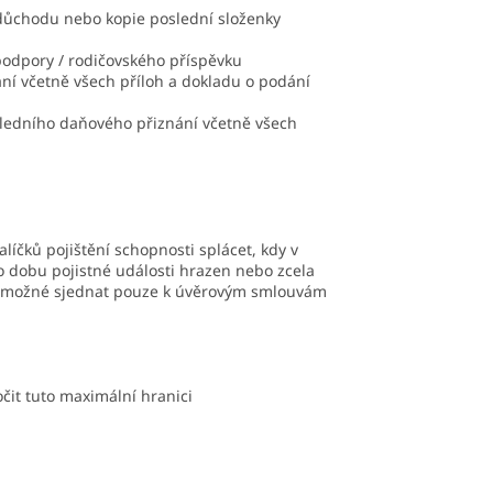
 důchodu nebo kopie poslední složenky
podpory / rodičovského příspěvku
ání včetně všech příloh a dokladu o podání
ledního daňového přiznání včetně všech
íčků pojištění schopnosti splácet, kdy v
o dobu pojistné události hrazen nebo zcela
 je možné sjednat pouze k úvěrovým smlouvám
čit tuto maximální hranici