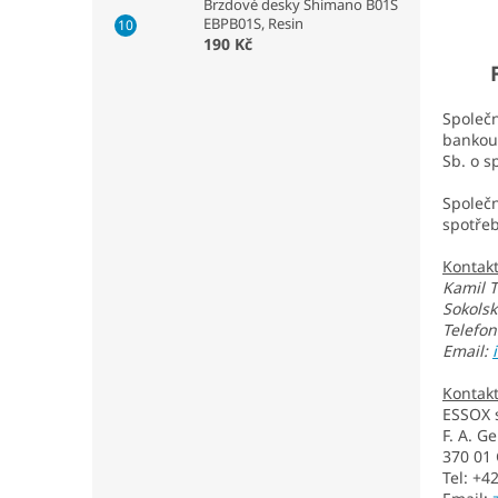
Brzdové desky Shimano B01S
EBPB01S, Resin
190 Kč
F. D
Společ
bankou 
Sb. o s
Společ
spotřeb
Kontakt
Kamil 
Sokolsk
Telefon
Email:
Kontakt
ESSOX s.
F. A. G
370 01 
Tel: +4