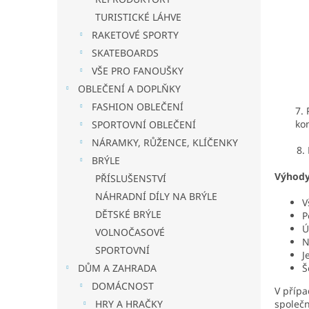
TURISTICKÉ LÁHVE
RAKETOVÉ SPORTY
SKATEBOARDS
VŠE PRO FANOUŠKY
OBLEČENÍ A DOPLŇKY
FASHION OBLEČENÍ
7.
ko
SPORTOVNÍ OBLEČENÍ
NÁRAMKY, RŮŽENCE, KLÍČENKY
8. Prod
BRÝLE
Výhody
PŘÍSLUŠENSTVÍ
NÁHRADNÍ DÍLY NA BRÝLE
V
DĚTSKÉ BRÝLE
P
Ú
VOLNOČASOVÉ
N
SPORTOVNÍ
J
Š
DŮM A ZAHRADA
DOMÁCNOST
V přípa
společn
HRY A HRAČKY