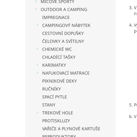
MÍČOVÉ SPORTY
V
OUTDOOR A CAMPING
n
IMPREGNACE
V
CAMPINGOVÝ NÁBYTEK
p
CESTOVNÍ DOPLŇKY
ČELOVKY A SVÍTILNY
CHEMICKÉ WC
CHLADÍCÍ TAŠKY
KARIMATKY
NAFUKOVACÍ MATRACE
PIKNIKOVÉ DEKY
RUČNÍKY
SPACÍ PYTLE
5. Po o
STANY
TREKOVÉ HOLE
6. V př
PROTISKLUZY
VAŘIČE A PLYNOVÉ KARTUŠE
REPRODUKTORY