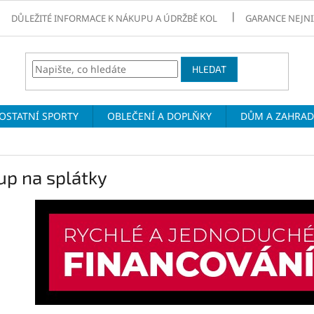
DŮLEŽITÉ INFORMACE K NÁKUPU A ÚDRŽBĚ KOL
GARANCE NEJNI
HLEDAT
OSTATNÍ SPORTY
OBLEČENÍ A DOPLŇKY
DŮM A ZAHRA
up na splátky