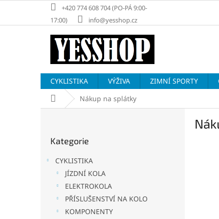
Přejít
+420 774 608 704 (PO-PÁ 9:00-
na
17:00)
info@yesshop.cz
obsah
CYKLISTIKA
VÝŽIVA
ZIMNÍ SPORTY
Domů
Nákup na splátky
P
Nák
o
Přeskočit
s
Kategorie
kategorie
t
r
CYKLISTIKA
a
JÍZDNÍ KOLA
n
ELEKTROKOLA
n
í
PŘÍSLUŠENSTVÍ NA KOLO
p
KOMPONENTY