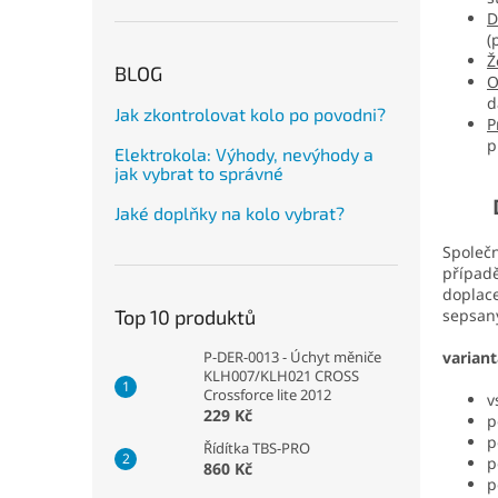
D
(
Ž
BLOG
O
d
Jak zkontrolovat kolo po povodni?
P
p
Elektrokola: Výhody, nevýhody a
jak vybrat to správné
D. P
Jaké doplňky na kolo vybrat?
Společn
případě
doplace
sepsaný
Top 10 produktů
varian
P-DER-0013 - Úchyt měniče
KLH007/KLH021 CROSS
Crossforce lite 2012
v
229 Kč
p
p
Řídítka TBS-PRO
p
860 Kč
p