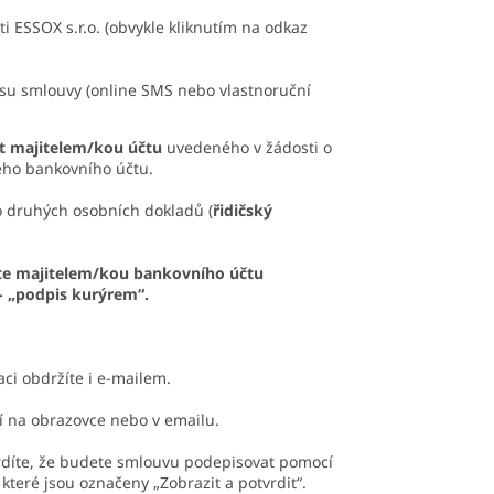
 ESSOX s.r.o. (obvykle kliknutím na odkaz
pisu smlouvy (online SMS nebo vlastnoruční
t majitelem/kou účtu
uvedeného v žádosti o
ného bankovního účtu.
to druhých osobních dokladů (
řidičský
ste majitelem/kou bankovního účtu
- „podpis kurýrem“.
ci obdržíte i e-mailem.
 na obrazovce nebo v emailu.
díte, že budete smlouvu podepisovat pomocí
teré jsou označeny „Zobrazit a potvrdit“.