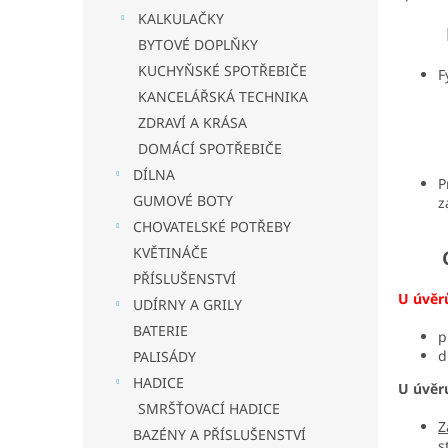
KALKULAČKY
B. 
BYTOVÉ DOPLŇKY
KUCHYŇSKÉ SPOTŘEBIČE
F
KANCELÁŘSKÁ TECHNIKA
ZDRAVÍ A KRÁSA
DOMÁCÍ SPOTŘEBIČE
DÍLNA
P
GUMOVÉ BOTY
z
CHOVATELSKÉ POTŘEBY
KVĚTINÁČE
C.
PŘÍSLUŠENSTVÍ
U úvěrů
UDÍRNY A GRILY
BATERIE
p
d
PALISÁDY
HADICE
U úvěru
SMRŠŤOVACÍ HADICE
Z
BAZÉNY A PŘÍSLUŠENSTVÍ
s