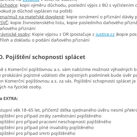
ůchodce
: kopii výměru důchodu, poslední výpis z BÚ s vyčíslením
pokud je důchod vyplácen na poště)
ena/muž na mateřské dovolené
: kopie oznámení o přiznání dávky 
SVČ
: kopie živnostenského listu, kopie posledního daňového přizn
aňového přiznání
rávnické osoby
: Kopie výpisu z OR (postačuje z
justice.cz
)kopie pos
říloh a dokladu o podání daňového přiznání
ojištění schopnosti splácet
ě s Komerční pojišťovnou a.s. vám nabízíme možnost výhodných bal
 prokázání pojistné události dle pojistných podmínek bude úvěr p
n Komerční pojišťovnou a.s. za vás. Pojištění schopnosti splácet
ch na fyzické osoby.
ta EXTRA:
stupní věk 18–65 let, přičemž délka sjednaného úvěru nesmí překro
ojištění pro případ ztráty zaměstnání pojištěného
ojištění pro případ pracovní neschopnosti pojištěného
ojištění pro případ plné invalidity pojištěného
ojištění pro případ smrti pojištěného