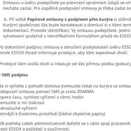
Smlouvu o úvěru podepíšete po potvrzení správnosti údajů ve s
necháte zaslat. Pro úspěšné podepsání smlouvy je třeba zadat 
b. Při volbě
Papírové smlouvy s podpisem přes kurýra
si stáhně
Kurýrní společnost Vás bude kontaktovat a domluví si s Vámi term
dokumentací. Provede identifikaci, Vy smlouvu podepíšete. Jedn
vyhotovení společně s identifikačním formulářem předá do ESSO
 Po dokončení podpisu smlouvy a doručení poskytovateli úvěru ESSOX 
ntrole ESSOX ihned informuje prodejce, aby Vám expedoval zboží.
ejce Vám zasílá zboží a inkasuje od Vás přímou platbu (pokud jste 
 SMS podpisu
še si vyřídíte z pohodlí domova (nemusíte čekat na kurýra se smlou
odepsaní smlouvy pomocí SMS je zcela ZDARMA
spora času, rychlost vyřízení v rámci hodin
emusíte si nic tisknout
ednoduché vyřízení
etrnější k životnímu prostředí (žádné zbytečné papíry)
dě potřeby cokoli administrativně dořešit se s vámi spojí pracovn
osti ESSOX a požádají o součinnost.