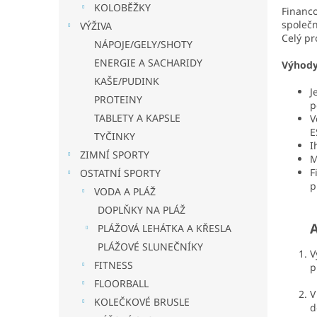
a
KOLOBĚŽKY
Financo
n
společn
VÝŽIVA
e
Celý pr
NÁPOJE/GELY/SHOTY
l
ENERGIE A SACHARIDY
Výhody
KAŠE/PUDINK
J
PROTEINY
p
TABLETY A KAPSLE
V
E
TYČINKY
I
ZIMNÍ SPORTY
M
F
OSTATNÍ SPORTY
p
VODA A PLÁŽ
DOPLŇKY NA PLÁŽ
A
PLÁŽOVÁ LEHÁTKA A KŘESLA
PLÁŽOVÉ SLUNEČNÍKY
V
FITNESS
p
FLOORBALL
V
KOLEČKOVÉ BRUSLE
d