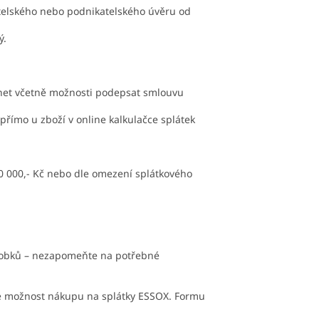
itelského nebo podnikatelského úvěru od
ý.
rnet včetně možnosti podepsat smlouvu
 přímo u zboží v online kalkulačce splátek
0 000,- Kč nebo dle omezení splátkového
ýrobků – nezapomeňte na potřebné
lte možnost nákupu na splátky ESSOX. Formu