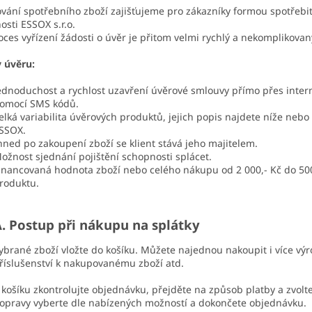
vání spotřebního zboží zajišťujeme pro zákazníky formou spotřeb
osti ESSOX s.r.o.
oces vyřízení žádosti o úvěr je přitom velmi rychlý a nekomplikovan
 úvěru:
ednoduchost a rychlost uzavření úvěrové smlouvy přímo přes inte
omocí SMS kódů.
elká variabilita úvěrových produktů, jejich popis najdete níže nebo
SSOX.
hned po zakoupení zboží se klient stává jeho majitelem.
ožnost sjednání pojištění schopnosti splácet.
inancovaná hodnota zboží nebo celého nákupu od 2 000,- Kč do 50
roduktu.
. Postup při nákupu na splátky
ybrané zboží vložte do košíku. Můžete najednou nakoupit i více v
říslušenství k nakupovanému zboží atd.
 košíku zkontrolujte objednávku, přejděte na způsob platby a zvo
opravy vyberte dle nabízených možností a dokončete objednávku.