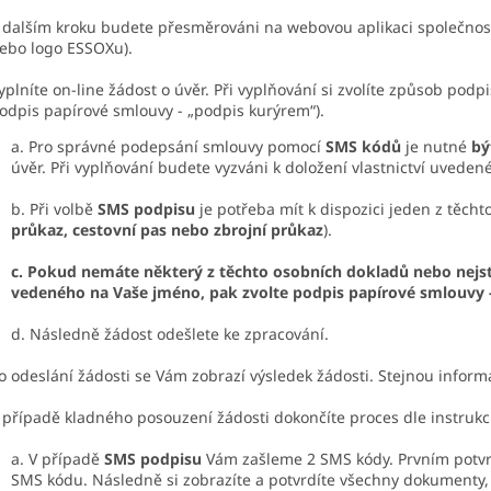
 dalším kroku budete přesměrováni na webovou aplikaci společnosti
ebo logo ESSOXu).
yplníte on-line žádost o úvěr. Při vyplňování si zvolíte způsob pod
odpis papírové smlouvy - „podpis kurýrem“).
a. Pro správné podepsání smlouvy pomocí
SMS kódů
je nutné
bý
úvěr. Při vyplňování budete vyzváni k doložení vlastnictví uvede
b. Při volbě
SMS podpisu
je potřeba mít k dispozici jeden z těch
průkaz, cestovní pas nebo zbrojní průkaz
).
c. Pokud nemáte některý z těchto osobních dokladů nebo nej
vedeného na Vaše jméno, pak zvolte podpis papírové smlouvy 
d. Následně žádost odešlete ke zpracování.
deslání žádosti se Vám zobrazí výsledek žádosti. Stejnou informa
ípadě kladného posouzení žádosti dokončíte proces dle instrukcí
a. V případě
SMS podpisu
Vám zašleme 2 SMS kódy. Prvním potvr
SMS kódu. Následně si zobrazíte a potvrdíte všechny dokumenty, k