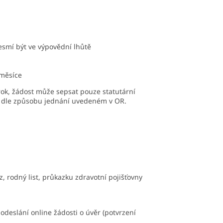
smí být ve výpovědní lhůtě
měsíce
1 rok, žádost může sepsat pouze statutární
 dle způsobu jednání uvedeném v OR.
z, rodný list, průkazku zdravotní pojišťovny
 odeslání online žádosti o úvěr (potvrzení