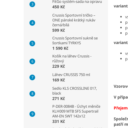
FitGo systém-sada na opravu
variant
450 Kč
Crussis Sportovní tričko –
v
ONE pánské krátký rukáv
p
černá/bílá
p
599 Kč
p
Crussis Sportovní sukně se
varian
šortkami TYRKYS
1 590 Kč
v
Košík na láhev Crussis -
p
růžový
229 Kč
E. N
Láhev CRUSSIS 750 ml
169 Kč
Vzorov
Sedlo KLS CROSSLINE 017,
black
V příp
271 Kč
P-DER-0084B - Úchyt měniče
Přejem
KLH009 MTB SFS Supertrail
AM-EN SWT 142x12
Společn
331 Kč
patří 