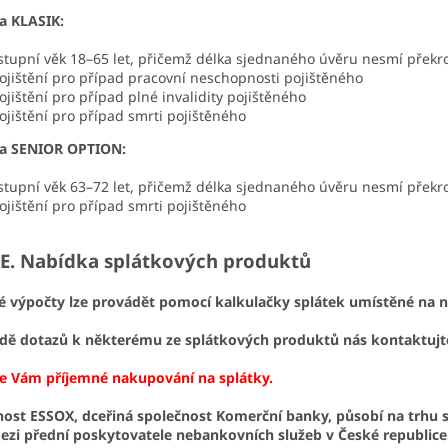
a KLASIK:
stupní věk 18–65 let, přičemž délka sjednaného úvěru nesmí překro
ojištění pro případ pracovní neschopnosti pojištěného
ojištění pro případ plné invalidity pojištěného
ojištění pro případ smrti pojištěného
ta SENIOR OPTION:
stupní věk 63–72 let, přičemž délka sjednaného úvěru nesmí překro
ojištění pro případ smrti pojištěného
abídka splátkových produktů
é výpočty lze provádět pomocí kalkulačky splátek umístěné na 
adě dotazů k některému ze splátkových produktů nás kontaktujt
e Vám příjemné nakupování na splátky.
ost ESSOX, dceřiná společnost Komerční banky, působí na trhu sp
mezi přední poskytovatele nebankovních služeb v České republice