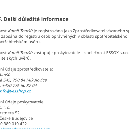
alší důležité informace
nost
Kamil Tomšů
je registrována jako Zprostředkovatel vázaného 
zapsána do registru osob oprávněných v oblasti spotřebitelského
potřebitelském úvěru.
nost
Kamil Tomšů
zastupuje poskytovatele – společnost ESSOX s.r.o.
itelských úvěrů.
ní údaje zprostředkovatele:
Tomšů
á 545, 790 84 Mikulovice
: +420 776 60 87 04
info@yesshop.cz
ní údaje poskytovatele:
 r. o.
erstnera 52
České Budějovice
20 389 010 422