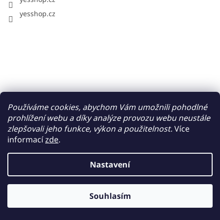
yesshop.cz
Používáme cookies, abychom Vám umožnili pohodlné
prohlížení webu a díky analýze provozu webu neustále
zlepšovali jeho funkce, výkon a použitelnost.
Více
informací
zde
.
Nastavení
Vytvořil Shoptet
Souhlasím