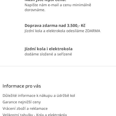
Napište nám e-mail a cenu minimálně
dorovnáme.
Doprava zdarma nad 3.500,- Kč
Jízdní kola a elektrokola odesíláme ZDARMA
Jízdní kola i elektrokola
dodáme složené a seřízené
Z
á
p
a
Informace pro vás
t
Důležité informace k nákupu a údržbě kol
í
Garance nejnižší ceny
Vrácení zboží a reklamace
Velikostní tabulky - Kola a elektrokola