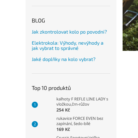
BLOG
Jak zkontrolovat kolo po povodni?
Elektrokola: Výhody, nevýhody a
jak vybrat to správné
Jaké doplňky na kolo vybrat?
Top 10 produktů
kalhoty F REFLE LINE LADY s
vložkou,črn-růžov
254 Kč
rukavice FORCE EVEN bez
zapínání, šedo-bílé
169 Kč
Crussis Sportovní tričko –