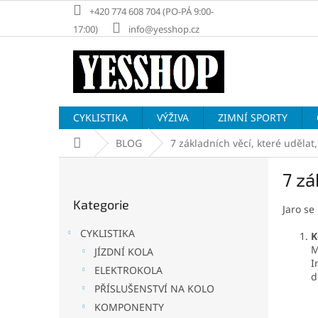
Přejít
+420 774 608 704 (PO-PÁ 9:00-
na
17:00)
info@yesshop.cz
obsah
CYKLISTIKA
VÝŽIVA
ZIMNÍ SPORTY
Domů
BLOG
7 základních věcí, které udělat
P
7 zá
o
Přeskočit
s
Kategorie
kategorie
Jaro se
t
r
CYKLISTIKA
K
a
M
JÍZDNÍ KOLA
n
I
ELEKTROKOLA
n
d
í
PŘÍSLUŠENSTVÍ NA KOLO
p
KOMPONENTY