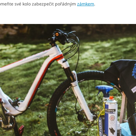
meňte své kolo zabezpečit pořádným
zámkem
.