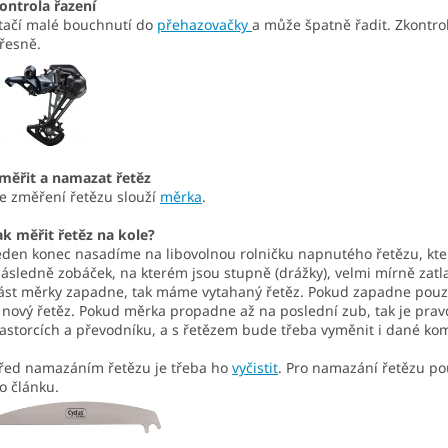
ontrola řazení
tačí malé bouchnutí do
přehazovačky
a může špatně řadit. Zkontro
řesně.
měřit a namazat řetěz
e změření řetězu slouží
měrka
.
ak měřit řetěz na kole?
eden konec nasadíme na libovolnou rolničku napnutého řetězu, kte
ásledně zobáček, na kterém jsou stupně (drážky), velmi mírně zatla
ást měrky zapadne, tak máme vytahaný řetěz. Pokud zapadne pouz
 nový řetěz. Pokud měrka propadne až na poslední zub, tak je pra
astorcích a převodníku, a s řetězem bude třeba vyměnit i dané ko
řed namazáním řetězu je třeba ho
vyčistit
. Pro namazání řetězu po
o článku.