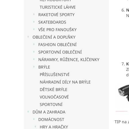
TURISTICKÉ LÁHVE
N
RAKETOVÉ SPORTY
N
SKATEBOARDS
VŠE PRO FANOUŠKY
OBLEČENÍ A DOPLŇKY
FASHION OBLEČENÍ
SPORTOVNÍ OBLEČENÍ
NÁRAMKY, RŮŽENCE, KLÍČENKY
K
BRÝLE
Z
PŘÍSLUŠENSTVÍ
d
NÁHRADNÍ DÍLY NA BRÝLE
DĚTSKÉ BRÝLE
VOLNOČASOVÉ
SPORTOVNÍ
DŮM A ZAHRADA
DOMÁCNOST
TIP na 
HRY A HRAČKY