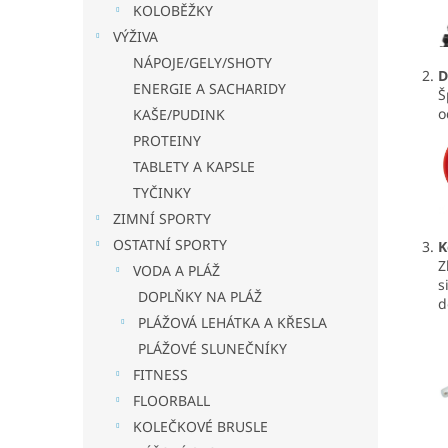
a
KOLOBĚŽKY
n
VÝŽIVA
e
NÁPOJE/GELY/SHOTY
l
D
ENERGIE A SACHARIDY
Š
o
KAŠE/PUDINK
PROTEINY
TABLETY A KAPSLE
TYČINKY
ZIMNÍ SPORTY
OSTATNÍ SPORTY
K
Z
VODA A PLÁŽ
s
DOPLŇKY NA PLÁŽ
d
PLÁŽOVÁ LEHÁTKA A KŘESLA
PLÁŽOVÉ SLUNEČNÍKY
FITNESS
FLOORBALL
KOLEČKOVÉ BRUSLE