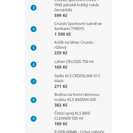
ONE pánské krátký rukáv
černá/bílá
599 Kč
Crussis Sportovní sukně se
šortkami TYRKYS
1 590 Kč
Košík na láhev Crussis -
růžový
229 Kč
Láhev CRUSSIS 750 ml
169 Kč
Sedlo KLS CROSSLINE 017,
black
271 Kč
Brašna na horní rámovou
trubku KLS RADIAN 020
382 Kč
Čistící sprej KLS BIKE
CLEANER 500 ml
169 Kč
P-DER-0084B - Úchyt měniče