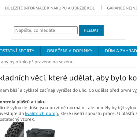
DŮLEŽITÉ INFORMACE K NÁKUPU A ÚDRŽBĚ KOL
GARANCE NEJNI
HLEDAT
OSTATNÍ SPORTY
OBLEČENÍ A DOPLŇKY
DŮM A ZAHRA
, aby bylo kolo připraveno na sezónu
kladních věcí, které udělat, aby bylo 
 nám blíží a cyklisté začínají vyrážet do ulic. Co udělat před první
ontrola plášťů a tlaku
írně vyfouklé duše jsou po zimě normální, ale neměly by být vyfo
nvestujte do
kvalitních pump
, které ušetří spoustu práce. U plášť
ostatečný vzorek.