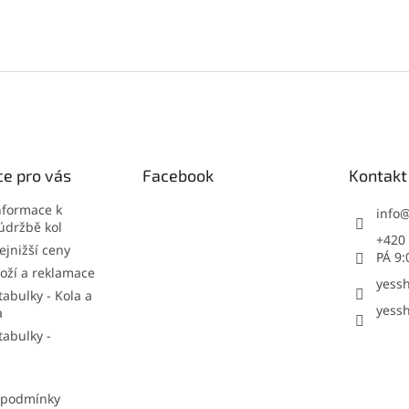
e pro vás
Facebook
Kontakt
nformace k
info
údržbě kol
+420 
jnižší ceny
PÁ 9:
oží a reklamace
yessh
tabulky - Kola a
yessh
a
tabulky -
 podmínky