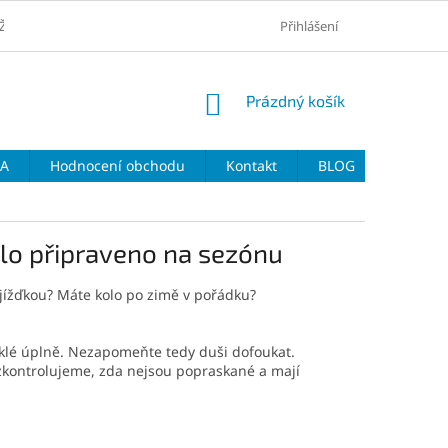
ŽŠÍ CENY
VRÁCENÍ ZBOŽÍ A REKLAMACE
Přihlášení
VELIKOSTNÍ TABULKY 
NÁKUPNÍ
Prázdný košík
KOŠÍK
DA
Hodnocení obchodu
Kontakt
BLOG
kolo připraveno na sezónu
 vyjížďkou? Máte kolo po zimě v pořádku?
uklé úplně. Nezapomeňte tedy duši dofoukat.
ů zkontrolujeme, zda nejsou popraskané a mají