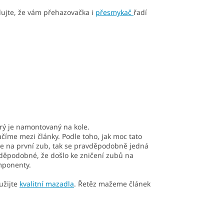
lujte, že vám přehazovačka i
přesmykač
řadí
rý je namontovaný na kole.
číme mezi články. Podle toho, jak moc tato
e na první zub, tak se pravděpodobně jedná
vděpodobné, že došlo ke zničení zubů na
mponenty.
užijte
kvalitní mazadla
. Řetěz mažeme článek