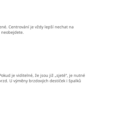
žené. Centrování je vždy lepší nechat na
 neobejdete.
kud je viditelné, že jsou již „sjeté“, je nutné
 brzd. U výměny brzdových destiček i špalků