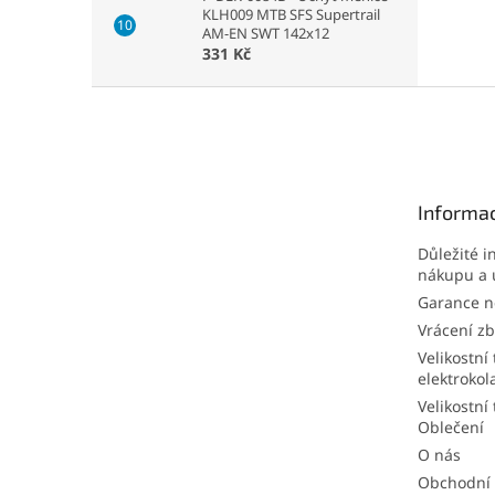
KLH009 MTB SFS Supertrail
AM-EN SWT 142x12
331 Kč
Z
á
p
a
t
Informac
í
Důležité i
nákupu a 
Garance ne
Vrácení zb
Velikostní 
elektrokol
Velikostní 
Oblečení
O nás
Obchodní