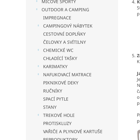
MÍČOVÉ SPORTY
K
S
OUTDOOR A CAMPING
p
IMPREGNACE
CAMPINGOVÝ NÁBYTEK
CESTOVNÍ DOPLŇKY
ČELOVKY A SVÍTILNY
CHEMICKÉ WC
Z
CHLADÍCÍ TAŠKY
K
KARIMATKY
J
NAFUKOVACÍ MATRACE
J
PIKNIKOVÉ DEKY
N
RUČNÍKY
č
o
SPACÍ PYTLE
p
STANY
P
TREKOVÉ HOLE
p
PROTISKLUZY
VAŘIČE A PLYNOVÉ KARTUŠE
REPRODUKTORY