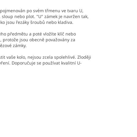
 Je pojmenován po svém třmenu ve tvaru U,
, sloup nebo plot. "U" zámek je navržen tak,
ko jsou řezáky šroubů nebo kladiva.
ho předmětu a poté vložíte klíč nebo
né, protože jsou obecně považovány za
tězové zámky.
it vaše kolo, nejsou zcela spolehlivé. Zloději
ření. Doporučuje se používat kvalitní U-