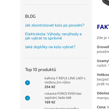
BLOG
Jak zkontrolovat kolo po povodni?
FAK
Elektrokola: Výhody, nevýhody a
Zde je 
jak vybrat to správné
Jaké doplňky na kolo vybrat?
Úroveň
považo
Uzamy
rozbít.
Top 10 produktů
Veliko
kalhoty F REFLE LINE LADY s
bezpeč
vložkou,črn-růžov
jízdě n
254 Kč
Odolno
rukavice FORCE EVEN bez
zapínání, šedo-bílé
manipul
169 Kč
Cena:
I
Crussis Sportovní tričko –