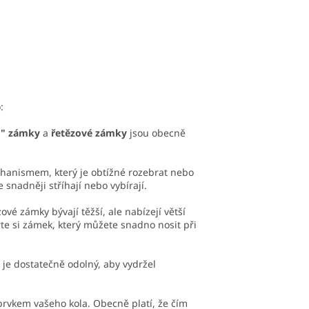
:
" zámky
a
řetězové zámky
jsou obecně
anismem, který je obtížné rozebrat nebo
nadněji stříhají nebo vybírají.
vé zámky bývají těžší, ale nabízejí větší
te si zámek, který můžete snadno nosit při
 je dostatečně odolný, aby vydržel
prvkem vašeho kola. Obecně platí, že čím