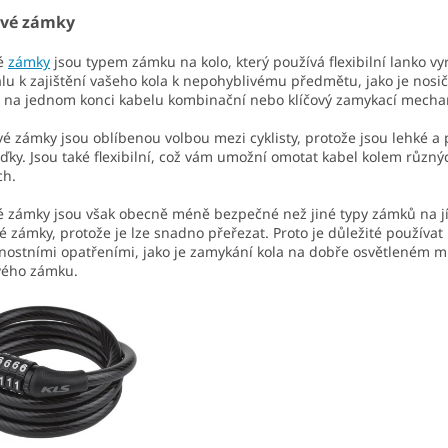
vé zámky
é
zámky
jsou typem zámku na kolo, který používá flexibilní lanko v
lu k zajištění vašeho kola k nepohyblivému předmětu, jako je nosi
e na jednom konci kabelu kombinační nebo klíčový zamykací mech
é zámky jsou oblíbenou volbou mezi cyklisty, protože jsou lehké a 
žďky. Jsou také flexibilní, což vám umožní omotat kabel kolem různý
ch.
 zámky jsou však obecně méně bezpečné než jiné typy zámků na jíz
é zámky, protože je lze snadno přeřezat. Proto je důležité používa
ostními opatřeními, jako je zamykání kola na dobře osvětleném m
vého zámku.