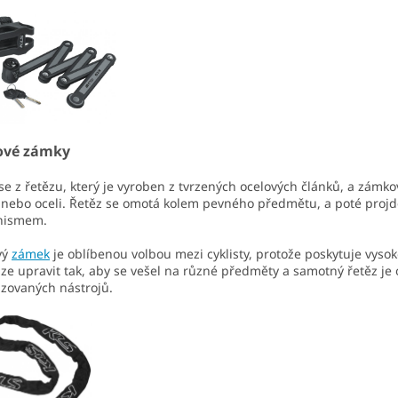
ové zámky
se z řetězu, který je vyroben z tvrzených ocelových článků, a zám
 nebo oceli. Řetěz se omotá kolem pevného předmětu, a poté pro
nismem.
vý
zámek
je oblíbenou volbou mezi cyklisty, protože poskytuje vysok
lze upravit tak, aby se vešel na různé předměty a samotný řetěz je
izovaných nástrojů.