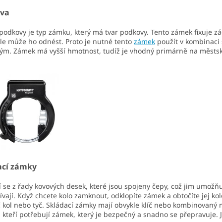
va
odkovy je typ zámku, který má tvar podkovy. Tento zámek fixuje z
ale může ho odnést. Proto je nutné tento
zámek
použít v kombinaci
ým. Zámek má vyšší hmotnost, tudíž je vhodný primárně na městsk
ací zámky
í se z řady kovových desek, které jsou spojeny čepy, což jim umožňu
vají. Když chcete kolo zamknout, odklopíte zámek a obtočíte jej 
č kol nebo tyč. Skládací zámky mají obvykle klíč nebo kombinovan
y, kteří potřebují zámek, který je bezpečný a snadno se přepravuje.