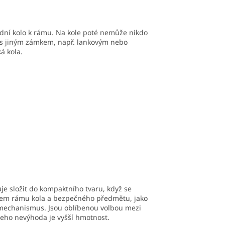
ádní kolo k rámu. Na kole poté nemůže nikdo
 s jiným zámkem, např. lankovým nebo
á kola.
je složit do kompaktního tvaru, když se
kolem rámu kola a bezpečného předmětu, jako
ý mechanismus. Jsou oblíbenou volbou mezi
 Jeho nevýhoda je vyšší hmotnost.