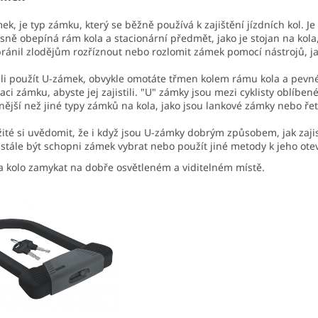
ek, je typ zámku, který se běžně používá k zajištění jízdních kol.
ěsně obepíná rám kola a stacionární předmět, jako je stojan na kola
ránil zlodějům rozříznout nebo rozlomit zámek pomocí nástrojů, ja
li použít U-zámek, obvykle omotáte třmen kolem rámu kola a pevné
ci zámku, abyste jej zajistili. "U" zámky jsou mezi cyklisty oblíbe
ější než jiné typy zámků na kola, jako jsou lankové zámky nebo ře
žité si uvědomit, že i když jsou U-zámky dobrým způsobem, jak zajist
tále být schopni zámek vybrat nebo použít jiné metody k jeho otev
 kolo zamykat na dobře osvětleném a viditelném místě.