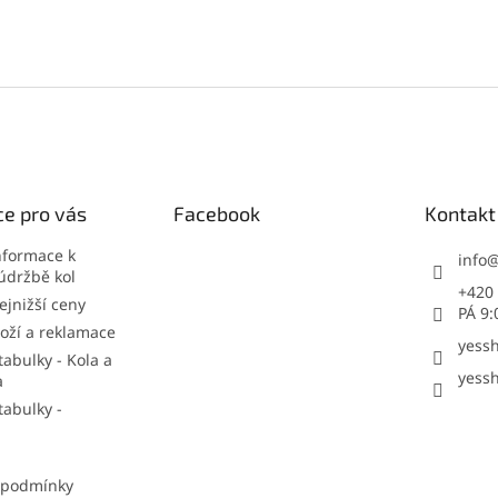
e pro vás
Facebook
Kontakt
nformace k
info
údržbě kol
+420 
jnižší ceny
PÁ 9:
oží a reklamace
yessh
tabulky - Kola a
yessh
a
tabulky -
 podmínky