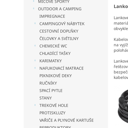
MÍČOVÉ SPORTY
Lanko
OUTDOOR A CAMPING
IMPREGNACE
Lankov
materiá
CAMPINGOVÝ NÁBYTEK
obvykl
CESTOVNÍ DOPLŇKY
ČELOVKY A SVÍTILNY
Kabelov
na vyjí
CHEMICKÉ WC
polohá
CHLADÍCÍ TAŠKY
KARIMATKY
Lankové
řetězov
NAFUKOVACÍ MATRACE
bezpečn
PIKNIKOVÉ DEKY
kabelo
RUČNÍKY
SPACÍ PYTLE
STANY
TREKOVÉ HOLE
PROTISKLUZY
VAŘIČE A PLYNOVÉ KARTUŠE
REPRODUKTORY