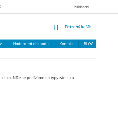
ŽŠÍ CENY
VRÁCENÍ ZBOŽÍ A REKLAMACE
Přihlášení
VELIKOSTNÍ TABULKY 
NÁKUPNÍ
Prázdný košík
KOŠÍK
DA
Hodnocení obchodu
Kontakt
BLOG
ho kola. Níže se podíváme na typy zámku a