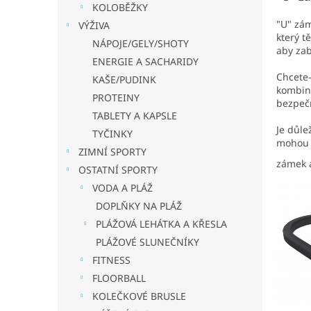
a
KOLOBĚŽKY
n
"U" zám
VÝŽIVA
e
který t
NÁPOJE/GELY/SHOTY
l
aby zab
ENERGIE A SACHARIDY
Chcete-
KAŠE/PUDINK
kombina
PROTEINY
bezpečn
TABLETY A KAPSLE
Je důle
TYČINKY
mohou s
ZIMNÍ SPORTY
zámek a
OSTATNÍ SPORTY
VODA A PLÁŽ
DOPLŇKY NA PLÁŽ
PLÁŽOVÁ LEHÁTKA A KŘESLA
PLÁŽOVÉ SLUNEČNÍKY
FITNESS
FLOORBALL
KOLEČKOVÉ BRUSLE