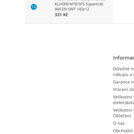
KLH009 MTB SFS Supertrail
AM-EN SWT 142x12
331 Kč
Z
á
p
a
t
Informac
í
Důležité i
nákupu a 
Garance ne
Vrácení zb
Velikostní 
elektrokol
Velikostní 
Oblečení
O nás
Obchodní