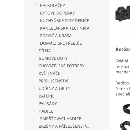
KALKULAČKY
BYTOVÉ DOPLŇKY
KUCHYŇSKÉ SPOTŘEBIČE
KANCELÁŘSKÁ TECHNIKA
ZDRAVÍ A KRÁSA
DOMÁCÍ SPOTŘEBIČE
Řetěz
DÍLNA
GUMOVÉ BOTY
Skládá 
CHOVATELSKÉ POTŘEBY
mosazi
mecha
KVĚTINÁČE
PŘÍSLUŠENSTVÍ
Řetězo
UDÍRNY A GRILY
řetězu 
special
BATERIE
PALISÁDY
HADICE
SMRŠŤOVACÍ HADICE
BAZÉNY A PŘÍSLUŠENSTVÍ