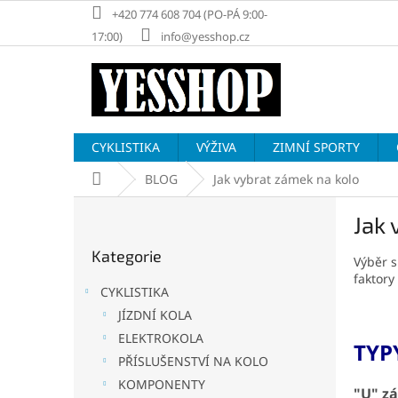
Přejít
+420 774 608 704 (PO-PÁ 9:00-
na
17:00)
info@yesshop.cz
obsah
CYKLISTIKA
VÝŽIVA
ZIMNÍ SPORTY
Domů
BLOG
Jak vybrat zámek na kolo
P
Jak 
o
Přeskočit
s
Kategorie
kategorie
Výběr s
t
faktory
r
CYKLISTIKA
a
JÍZDNÍ KOLA
n
ELEKTROKOLA
n
TYP
í
PŘÍSLUŠENSTVÍ NA KOLO
p
KOMPONENTY
"U" z