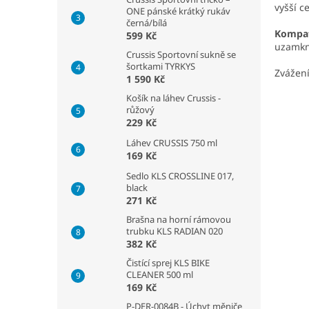
vyšší c
ONE pánské krátký rukáv
černá/bílá
Kompati
599 Kč
uzamkn
Crussis Sportovní sukně se
šortkami TYRKYS
Zvážení
1 590 Kč
Košík na láhev Crussis -
růžový
229 Kč
Láhev CRUSSIS 750 ml
169 Kč
Sedlo KLS CROSSLINE 017,
black
271 Kč
Brašna na horní rámovou
trubku KLS RADIAN 020
382 Kč
Čistící sprej KLS BIKE
CLEANER 500 ml
169 Kč
P-DER-0084B - Úchyt měniče