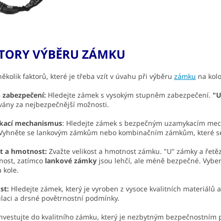
TORY VÝBĚRU ZÁMKU
několik faktorů, které je třeba vzít v úvahu při výběru
zámku
na kolo
 zabezpečení:
Hledejte zámek s vysokým stupněm zabezpečení.
"U
vány za nejbezpečnější možnosti.
kací mechanismus
: Hledejte zámek s bezpečným uzamykacím mech
 Vyhněte se lankovým zámkům nebo kombinačním zámkům, které se s
st a hmotnost:
Zvažte velikost a hmotnost zámku. "U" zámky a řetězo
nost, zatímco
lankové zámky
jsou lehčí, ale méně bezpečné. Vyber
a kole.
st:
Hledejte zámek, který je vyroben z vysoce kvalitních materiálů a
aci a drsné povětrnostní podmínky.
nvestujte do kvalitního zámku, který je nezbytným bezpečnostním 