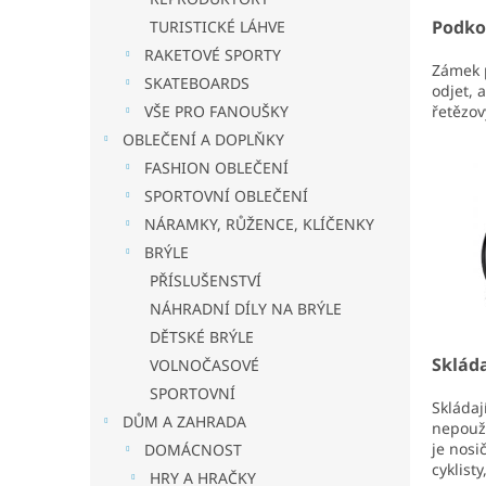
Podko
TURISTICKÉ LÁHVE
RAKETOVÉ SPORTY
Zámek p
SKATEBOARDS
odjet, 
řetězov
VŠE PRO FANOUŠKY
OBLEČENÍ A DOPLŇKY
FASHION OBLEČENÍ
SPORTOVNÍ OBLEČENÍ
NÁRAMKY, RŮŽENCE, KLÍČENKY
BRÝLE
PŘÍSLUŠENSTVÍ
NÁHRADNÍ DÍLY NA BRÝLE
DĚTSKÉ BRÝLE
Sklád
VOLNOČASOVÉ
SPORTOVNÍ
Skládaj
DŮM A ZAHRADA
nepouží
je nosi
DOMÁCNOST
cyklist
HRY A HRAČKY