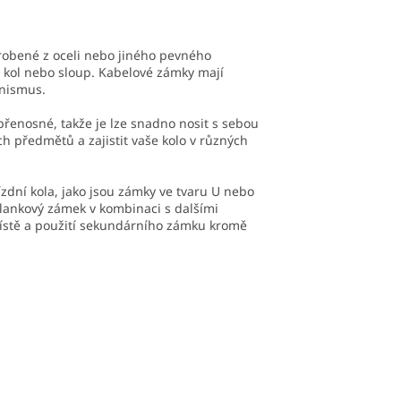
yrobené z oceli nebo jiného pevného
č kol nebo sloup. Kabelové zámky mají
anismus.
přenosné, takže je lze snadno nosit s sebou
ch předmětů a zajistit vaše kolo v různých
dní kola, jako jsou zámky ve tvaru U nebo
t lankový zámek v kombinaci s dalšími
ístě a použití sekundárního zámku kromě