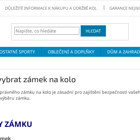
DŮLEŽITÉ INFORMACE K NÁKUPU A ÚDRŽBĚ KOL
GARANCE NEJNI
HLEDAT
OSTATNÍ SPORTY
OBLEČENÍ A DOPLŇKY
DŮM A ZAHRA
vybrat zámek na kolo
právného zámku na kolo je zásadní pro zajištění bezpečnosti vaše
 výběru zámku.
Y ZÁMKU
ámek