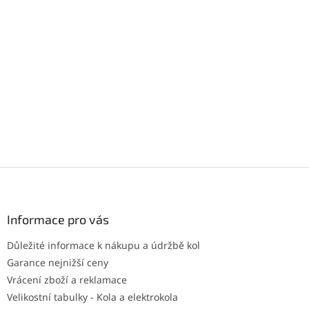
Z
á
p
a
Informace pro vás
t
Důležité informace k nákupu a údržbě kol
í
Garance nejnižší ceny
Vrácení zboží a reklamace
Velikostní tabulky - Kola a elektrokola