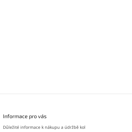
Z
á
p
a
Informace pro vás
t
Důležité informace k nákupu a údržbě kol
í