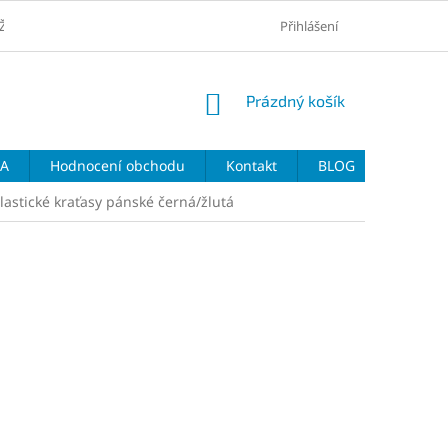
ŽŠÍ CENY
VRÁCENÍ ZBOŽÍ A REKLAMACE
Přihlášení
VELIKOSTNÍ TABULKY 
NÁKUPNÍ
Prázdný košík
KOŠÍK
DA
Hodnocení obchodu
Kontakt
BLOG
lastické kraťasy pánské černá/žlutá