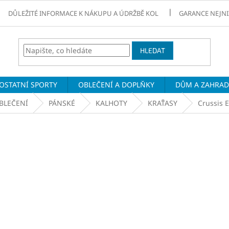
DŮLEŽITÉ INFORMACE K NÁKUPU A ÚDRŽBĚ KOL
GARANCE NEJNI
HLEDAT
OSTATNÍ SPORTY
OBLEČENÍ A DOPLŇKY
DŮM A ZAHRA
BLEČENÍ
PÁNSKÉ
KALHOTY
KRAŤASY
Crussis E