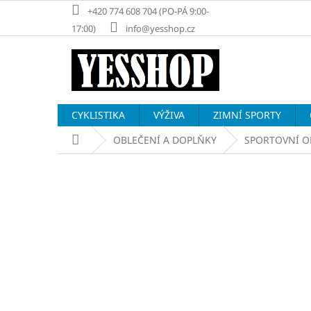
Přejít
+420 774 608 704 (PO-PÁ 9:00-
na
17:00)
info@yesshop.cz
obsah
CYKLISTIKA
VÝŽIVA
ZIMNÍ SPORTY
Domů
OBLEČENÍ A DOPLŇKY
SPORTOVNÍ O