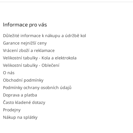
Z
á
p
a
Informace pro vás
t
Důležité informace k nákupu a údržbě kol
í
Garance nejnižší ceny
Vrácení zboží a reklamace
Velikostní tabulky - Kola a elektrokola
Velikostní tabulky - Oblečení
O nás
Obchodní podmínky
Podmínky ochrany osobních údajů
Doprava a platba
Často kladené dotazy
Prodejny
Nákup na splátky