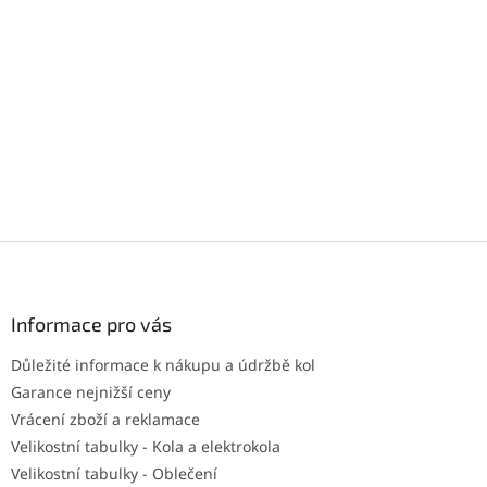
Z
á
p
a
Informace pro vás
t
Důležité informace k nákupu a údržbě kol
í
Garance nejnižší ceny
Vrácení zboží a reklamace
Velikostní tabulky - Kola a elektrokola
Velikostní tabulky - Oblečení