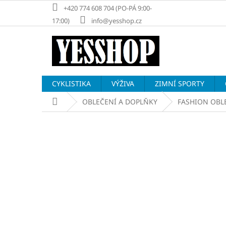
Přejít
+420 774 608 704 (PO-PÁ 9:00-
na
17:00)
info@yesshop.cz
obsah
CYKLISTIKA
VÝŽIVA
ZIMNÍ SPORTY
Domů
OBLEČENÍ A DOPLŇKY
FASHION OBL