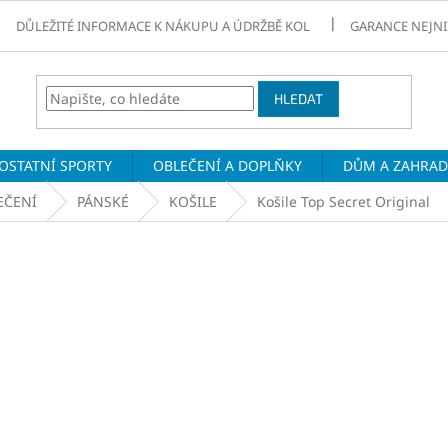
DŮLEŽITÉ INFORMACE K NÁKUPU A ÚDRŽBĚ KOL
GARANCE NEJNI
HLEDAT
OSTATNÍ SPORTY
OBLEČENÍ A DOPLŇKY
DŮM A ZAHRA
EČENÍ
PÁNSKÉ
KOŠILE
Košile Top Secret Original