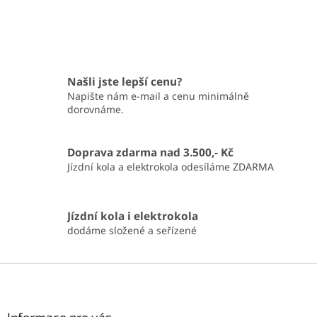
Našli jste lepší cenu?
Napište nám e-mail a cenu minimálně
dorovnáme.
Doprava zdarma nad 3.500,- Kč
Jízdní kola a elektrokola odesíláme ZDARMA
Jízdní kola i elektrokola
dodáme složené a seřízené
Z
á
p