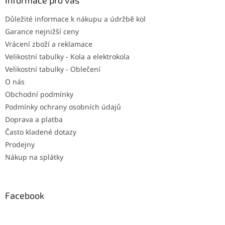
a
Informace pro vás
t
Důležité informace k nákupu a údržbě kol
í
Garance nejnižší ceny
Vrácení zboží a reklamace
Velikostní tabulky - Kola a elektrokola
Velikostní tabulky - Oblečení
O nás
Obchodní podmínky
Podmínky ochrany osobních údajů
Doprava a platba
Často kladené dotazy
Prodejny
Nákup na splátky
Facebook