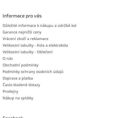
á
p
a
Informace pro vás
t
Důležité informace k nákupu a údržbě kol
í
Garance nejnižší ceny
Vrácení zboží a reklamace
Velikostní tabulky - Kola a elektrokola
Velikostní tabulky - Oblečení
O nás
Obchodní podmínky
Podmínky ochrany osobních údajů
Doprava a platba
Často kladené dotazy
Prodejny
Nákup na splátky