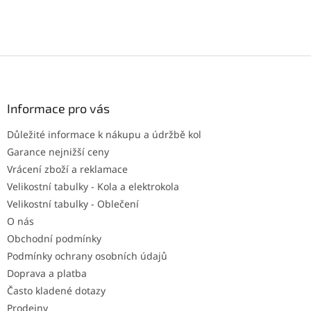
Z
á
p
a
Informace pro vás
t
Důležité informace k nákupu a údržbě kol
í
Garance nejnižší ceny
Vrácení zboží a reklamace
Velikostní tabulky - Kola a elektrokola
Velikostní tabulky - Oblečení
O nás
Obchodní podmínky
Podmínky ochrany osobních údajů
Doprava a platba
Často kladené dotazy
Prodejny