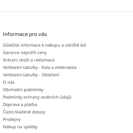
Z
á
p
a
Informace pro vás
t
Důležité informace k nákupu a údržbě kol
í
Garance nejnižší ceny
Vrácení zboží a reklamace
Velikostní tabulky - Kola a elektrokola
Velikostní tabulky - Oblečení
O nás
Obchodní podmínky
Podmínky ochrany osobních údajů
Doprava a platba
Často kladené dotazy
Prodejny
Nákup na splátky