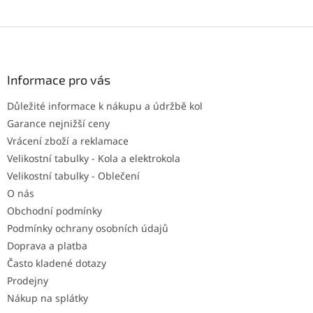
Z
á
p
a
Informace pro vás
t
Důležité informace k nákupu a údržbě kol
í
Garance nejnižší ceny
Vrácení zboží a reklamace
Velikostní tabulky - Kola a elektrokola
Velikostní tabulky - Oblečení
O nás
Obchodní podmínky
Podmínky ochrany osobních údajů
Doprava a platba
Často kladené dotazy
Prodejny
Nákup na splátky