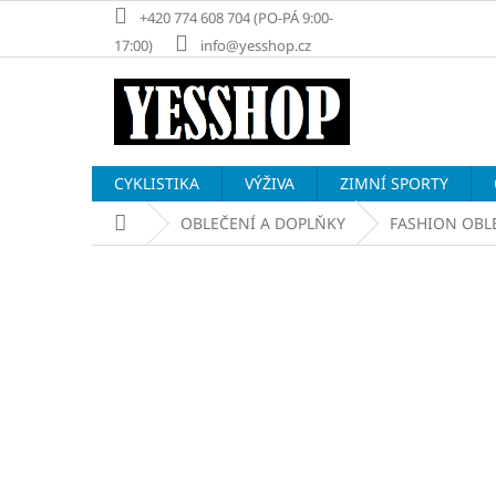
Přejít
+420 774 608 704 (PO-PÁ 9:00-
na
17:00)
info@yesshop.cz
obsah
CYKLISTIKA
VÝŽIVA
ZIMNÍ SPORTY
Domů
OBLEČENÍ A DOPLŇKY
FASHION OBL