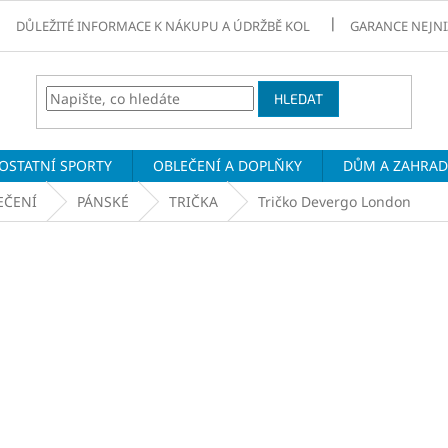
DŮLEŽITÉ INFORMACE K NÁKUPU A ÚDRŽBĚ KOL
GARANCE NEJNI
HLEDAT
OSTATNÍ SPORTY
OBLEČENÍ A DOPLŇKY
DŮM A ZAHRA
EČENÍ
PÁNSKÉ
TRIČKA
Tričko Devergo London