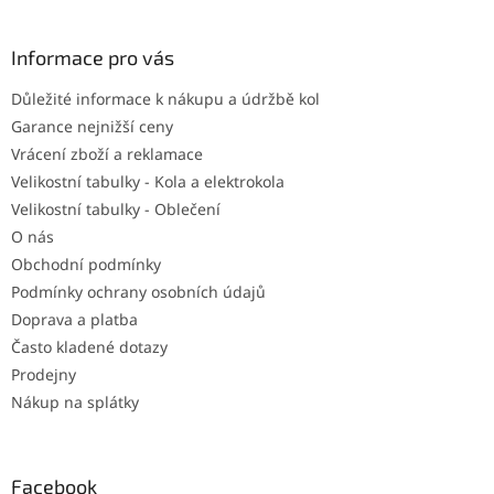
á
p
a
Informace pro vás
t
Důležité informace k nákupu a údržbě kol
í
Garance nejnižší ceny
Vrácení zboží a reklamace
Velikostní tabulky - Kola a elektrokola
Velikostní tabulky - Oblečení
O nás
Obchodní podmínky
Podmínky ochrany osobních údajů
Doprava a platba
Často kladené dotazy
Prodejny
Nákup na splátky
Facebook