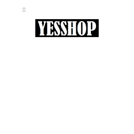
Přejít
NÁKUP
na
obsah
KOŠÍK