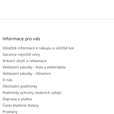
Z
á
p
a
Informace pro vás
t
Důležité informace k nákupu a údržbě kol
í
Garance nejnižší ceny
Vrácení zboží a reklamace
Velikostní tabulky - Kola a elektrokola
Velikostní tabulky - Oblečení
O nás
Obchodní podmínky
Podmínky ochrany osobních údajů
Doprava a platba
Často kladené dotazy
Prodejny