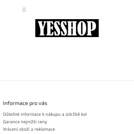
Přejít
NÁKUP
na
obsah
KOŠÍK
Z
á
p
a
Informace pro vás
t
Důležité informace k nákupu a údržbě kol
í
Garance nejnižší ceny
Vrácení zboží a reklamace