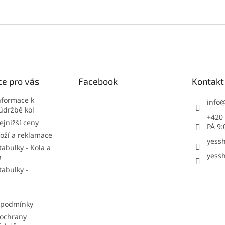
e pro vás
Facebook
Kontakt
nformace k
info
údržbě kol
+420 
jnižší ceny
PÁ 9:
oží a reklamace
yessh
tabulky - Kola a
yessh
a
tabulky -
 podmínky
ochrany