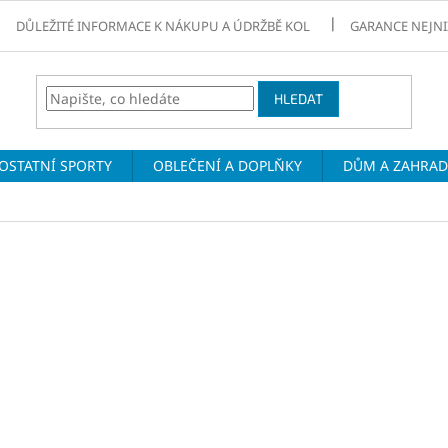
DŮLEŽITÉ INFORMACE K NÁKUPU A ÚDRŽBĚ KOL
GARANCE NEJNI
HLEDAT
OSTATNÍ SPORTY
OBLEČENÍ A DOPLŇKY
DŮM A ZAHRA