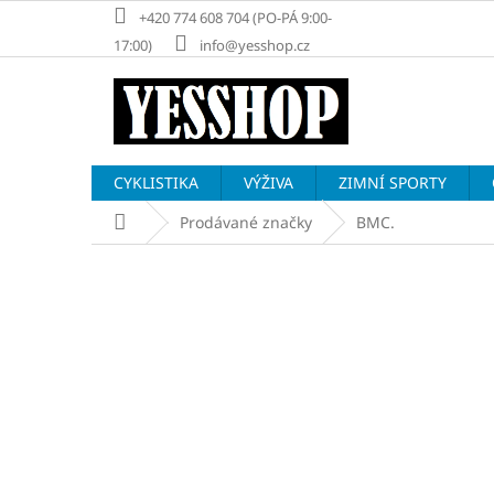
Přejít
+420 774 608 704 (PO-PÁ 9:00-
na
17:00)
info@yesshop.cz
obsah
CYKLISTIKA
VÝŽIVA
ZIMNÍ SPORTY
Domů
Prodávané značky
BMC.