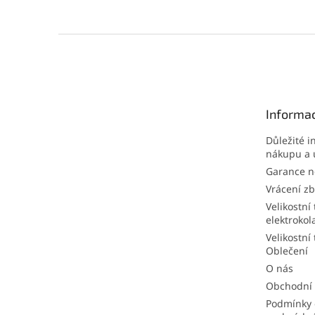
Z
á
p
a
t
Informac
í
Důležité i
nákupu a 
Garance ne
Vrácení zb
Velikostní 
elektrokol
Velikostní 
Oblečení
O nás
Obchodní
Podmínky 