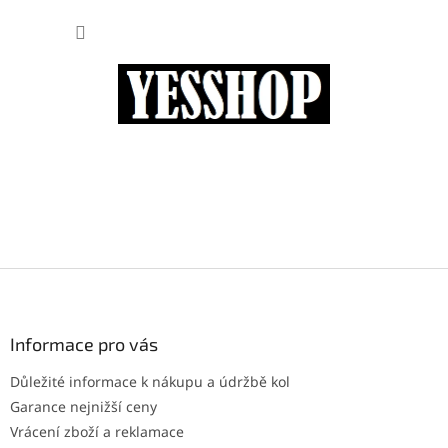
Přejít
NÁKUP
na
obsah
KOŠÍK
Z
á
p
a
Informace pro vás
t
Důležité informace k nákupu a údržbě kol
í
Garance nejnižší ceny
Vrácení zboží a reklamace