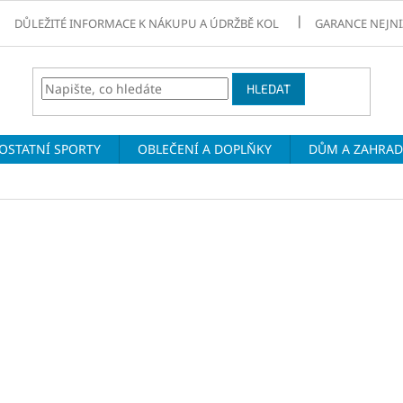
DŮLEŽITÉ INFORMACE K NÁKUPU A ÚDRŽBĚ KOL
GARANCE NEJNI
HLEDAT
OSTATNÍ SPORTY
OBLEČENÍ A DOPLŇKY
DŮM A ZAHRA