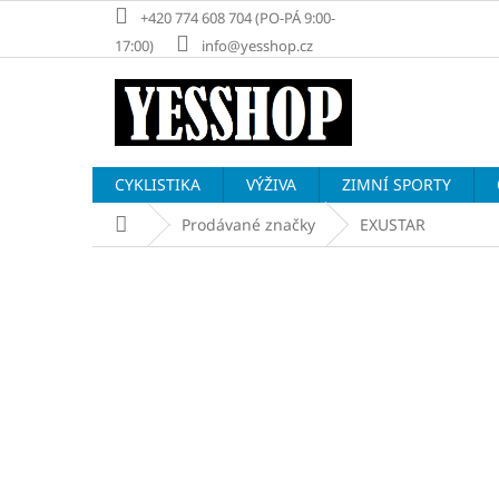
Přejít
+420 774 608 704 (PO-PÁ 9:00-
na
17:00)
info@yesshop.cz
obsah
CYKLISTIKA
VÝŽIVA
ZIMNÍ SPORTY
Domů
Prodávané značky
EXUSTAR