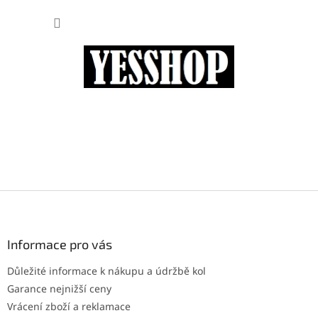
Přejít
NÁKUP
na
obsah
KOŠÍK
Z
á
p
a
Informace pro vás
t
Důležité informace k nákupu a údržbě kol
í
Garance nejnižší ceny
Vrácení zboží a reklamace