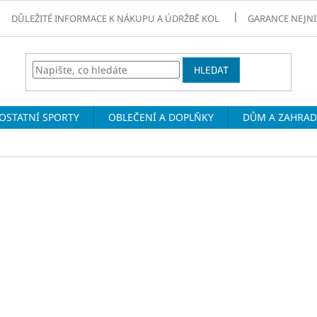
DŮLEŽITÉ INFORMACE K NÁKUPU A ÚDRŽBĚ KOL
GARANCE NEJNI
HLEDAT
OSTATNÍ SPORTY
OBLEČENÍ A DOPLŇKY
DŮM A ZAHRA