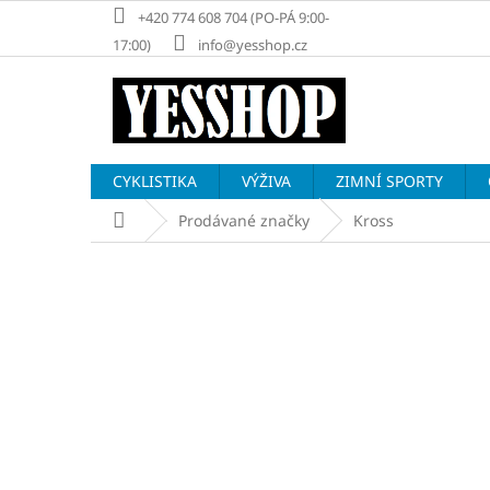
Přejít
+420 774 608 704 (PO-PÁ 9:00-
na
17:00)
info@yesshop.cz
obsah
CYKLISTIKA
VÝŽIVA
ZIMNÍ SPORTY
Domů
Prodávané značky
Kross