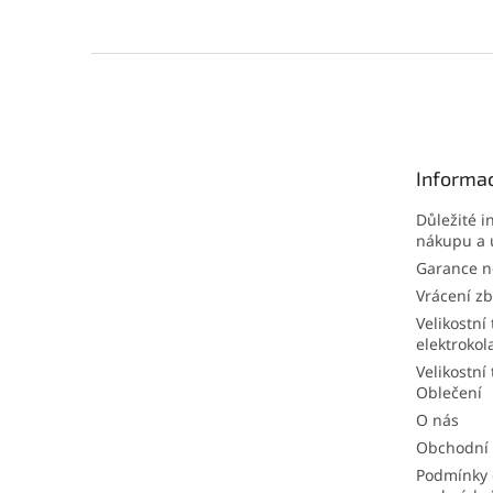
Z
á
p
a
t
Informac
í
Důležité i
nákupu a 
Garance ne
Vrácení zb
Velikostní 
elektrokol
Velikostní 
Oblečení
O nás
Obchodní
Podmínky 