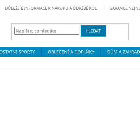
DŮLEŽITÉ INFORMACE K NÁKUPU A ÚDRŽBĚ KOL
GARANCE NEJNI
HLEDAT
OSTATNÍ SPORTY
OBLEČENÍ A DOPLŇKY
DŮM A ZAHRA