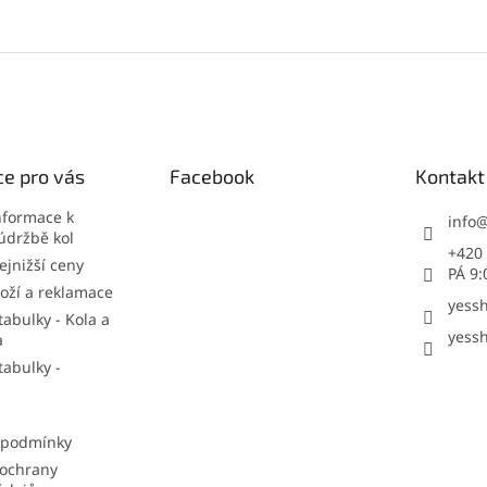
e pro vás
Facebook
Kontakt
nformace k
info
údržbě kol
+420 
jnižší ceny
PÁ 9:
oží a reklamace
yessh
tabulky - Kola a
yessh
a
tabulky -
 podmínky
ochrany