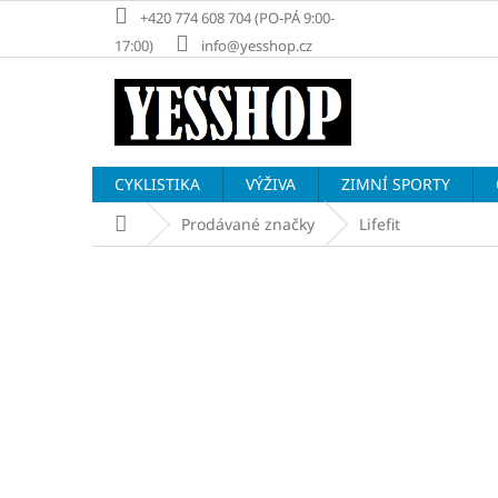
Přejít
+420 774 608 704 (PO-PÁ 9:00-
na
17:00)
info@yesshop.cz
obsah
CYKLISTIKA
VÝŽIVA
ZIMNÍ SPORTY
Domů
Prodávané značky
Lifefit