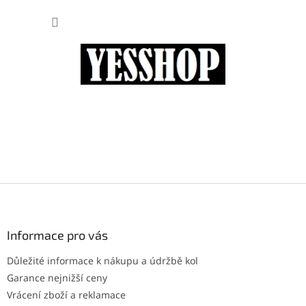
Přejít
NÁKUP
na
obsah
KOŠÍK
Z
á
p
a
Informace pro vás
t
Důležité informace k nákupu a údržbě kol
í
Garance nejnižší ceny
Vrácení zboží a reklamace