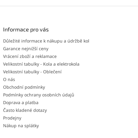
Z
á
p
a
Informace pro vás
t
Důležité informace k nákupu a údržbě kol
í
Garance nejnižší ceny
Vrácení zboží a reklamace
Velikostní tabulky - Kola a elektrokola
Velikostní tabulky - Oblečení
O nás
Obchodní podmínky
Podmínky ochrany osobních údajů
Doprava a platba
Často kladené dotazy
Prodejny
Nákup na splátky