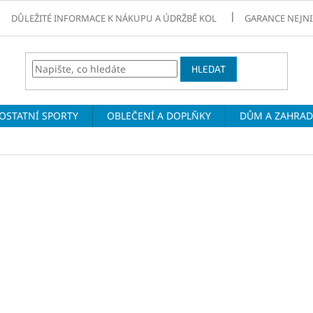
DŮLEŽITÉ INFORMACE K NÁKUPU A ÚDRŽBĚ KOL
GARANCE NEJNI
HLEDAT
OSTATNÍ SPORTY
OBLEČENÍ A DOPLŇKY
DŮM A ZAHRA