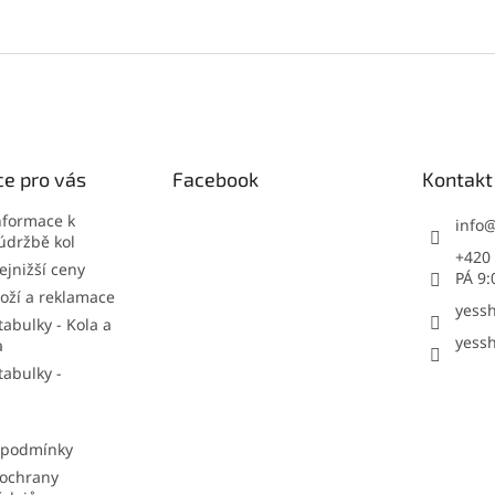
e pro vás
Facebook
Kontakt
nformace k
info
údržbě kol
+420 
jnižší ceny
PÁ 9:
oží a reklamace
yessh
tabulky - Kola a
yessh
a
tabulky -
 podmínky
ochrany