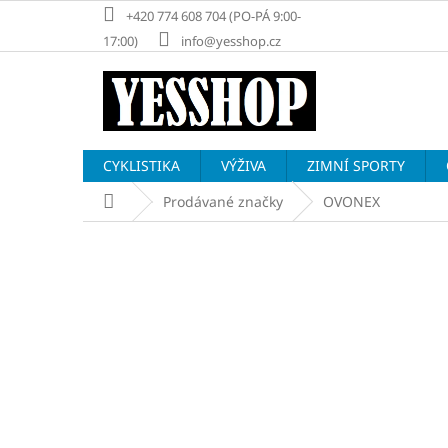
Přejít
+420 774 608 704 (PO-PÁ 9:00-
na
17:00)
info@yesshop.cz
obsah
CYKLISTIKA
VÝŽIVA
ZIMNÍ SPORTY
Domů
Prodávané značky
OVONEX