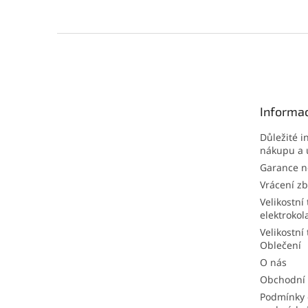
Z
á
p
a
t
Informac
í
Důležité i
nákupu a 
Garance ne
Vrácení zb
Velikostní 
elektrokol
Velikostní 
Oblečení
O nás
Obchodní
Podmínky 